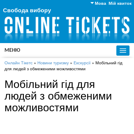
Мова
Мій квиток
Свобода вибору
Англійська
Російська
Українська
МЕНЮ
Toggl
navig
Онлайн Тікетс
»
Новини туризму
»
Екскурсії
»
Мобільний гід
для людей з обмеженими можливостями
Мобільний гід для
людей з обмеженими
можливостями