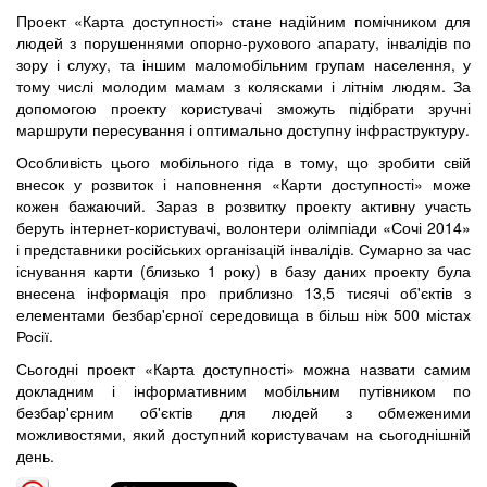
Проект «Карта доступності» стане надійним помічником для
людей з порушеннями опорно-рухового апарату, інвалідів по
зору і слуху, та іншим маломобільним групам населення, у
тому числі молодим мамам з колясками і літнім людям. За
допомогою проекту користувачі зможуть підібрати зручні
маршрути пересування і оптимально доступну інфраструктуру.
Особливість цього мобільного гіда в тому, що зробити свій
внесок у розвиток і наповнення «Карти доступності» може
кожен бажаючий. Зараз в розвитку проекту активну участь
беруть інтернет-користувачі, волонтери олімпіади «Сочі 2014»
і представники російських організацій інвалідів. Сумарно за час
існування карти (близько 1 року) в базу даних проекту була
внесена інформація про приблизно 13,5 тисячі об'єктів з
елементами безбар'єрної середовища в більш ніж 500 містах
Росії.
Сьогодні проект «Карта доступності» можна назвати самим
докладним і інформативним мобільним путівником по
безбар'єрним об'єктів для людей з обмеженими
можливостями, який доступний користувачам на сьогоднішній
день.