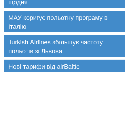
щодня
МАУ коригує польотну програму в
Італію
Turkish Airlines збільшує частоту
польотів зі Львова
Нові тарифи від airBaltic