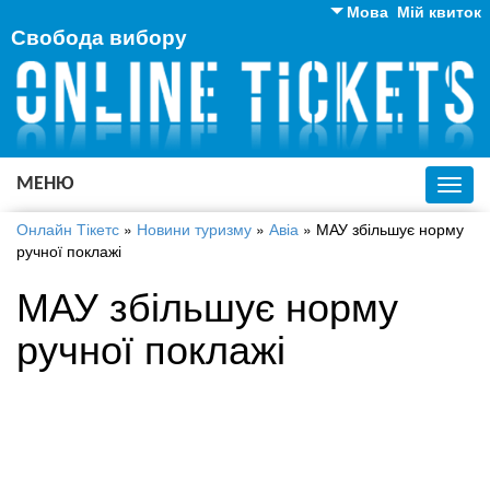
Мова
Мій квиток
Свобода вибору
Англійська
Російська
Українська
МЕНЮ
Toggl
navig
Онлайн Тікетс
»
Новини туризму
»
Авіа
»
МАУ збільшує норму
ручної поклажі
МАУ збільшує норму
ручної поклажі