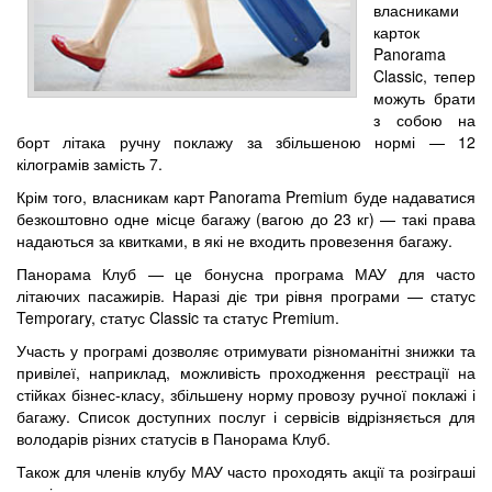
власниками
карток
Panorama
Classic, тепер
можуть брати
з собою на
борт літака ручну поклажу за збільшеною нормі — 12
кілограмів замість 7.
Крім того, власникам карт Panorama Premium буде надаватися
безкоштовно одне місце багажу (вагою до 23 кг) — такі права
надаються за квитками, в які не входить провезення багажу.
Панорама Клуб — це бонусна програма МАУ для часто
літаючих пасажирів. Наразі діє три рівня програми — статус
Temporary, статус Classic та статус Premium.
Участь у програмі дозволяє отримувати різноманітні знижки та
привілеї, наприклад, можливість проходження реєстрації на
стійках бізнес-класу, збільшену норму провозу ручної поклажі і
багажу. Список доступних послуг і сервісів відрізняється для
володарів різних статусів в Панорама Клуб.
Також для членів клубу МАУ часто проходять акції та розіграші