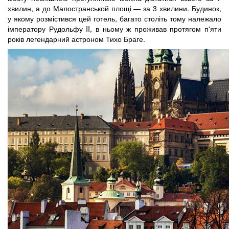
хвилин, а до Малостранськой площі — за 3 хвилини. Будинок,
у якому розмістився цей готель, багато століть тому належало
імператору Рудольфу II, в ньому ж проживав протягом п'яти
років легендарний астроном Тихо Браге.