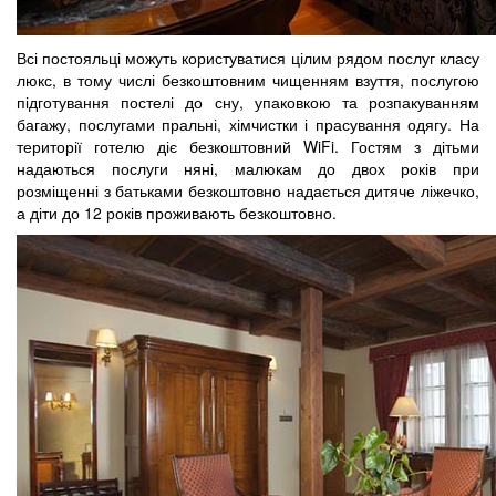
Всі постояльці можуть користуватися цілим рядом послуг класу
люкс, в тому числі безкоштовним чищенням взуття, послугою
підготування постелі до сну, упаковкою та розпакуванням
багажу, послугами пральні, хімчистки і прасування одягу. На
території готелю діє безкоштовний WiFi. Гостям з дітьми
надаються послуги няні, малюкам до двох років при
розміщенні з батьками безкоштовно надається дитяче ліжечко,
а діти до 12 років проживають безкоштовно.