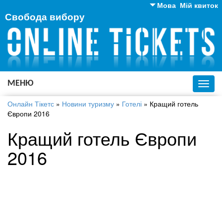
Мова
Мій квиток
Свобода вибору
Англійська
Російська
Українська
МЕНЮ
Toggl
navig
Онлайн Тікетс
»
Новини туризму
»
Готелі
»
Кращий готель
Європи 2016
Кращий готель Європи
2016