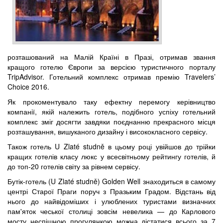
розташований на Малій Країні в Празі, отримав звання
кращого готелю Європи за версією туристичного порталу
TripAdvisor. Готельний комплекс отримав премію Travelers’
Choice 2016.
Як прокоментувало таку ефектну перемогу керівництво
компанії, якій належить готель, подібного успіху готельний
комплекс зміг досягти завдяки поєднанню прекрасного місця
розташування, вишуканого дизайну і висококласного сервісу.
Також готель U Zlaté studně в цьому році увійшов до трійки
кращих готелів класу люкс у всесвітньому рейтингу готелів, й
до топ-20 готелів світу за рівнем сервісу.
Бутік-готель (U Zlaté studně) Golden Well знаходиться в самому
центрі Старої Праги поруч з Празьким Градом. Відстань від
нього до найвідоміших і улюблених туристами визначних
пам'яток чеської столиці зовсім невелика — до Карлового
мосту неспішною прогулянкою можна дістатися всього за 7