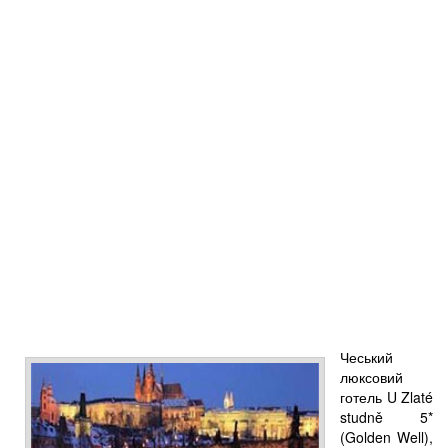
Чеський
люксовий
готель U Zlaté
studně 5*
(Golden Well),