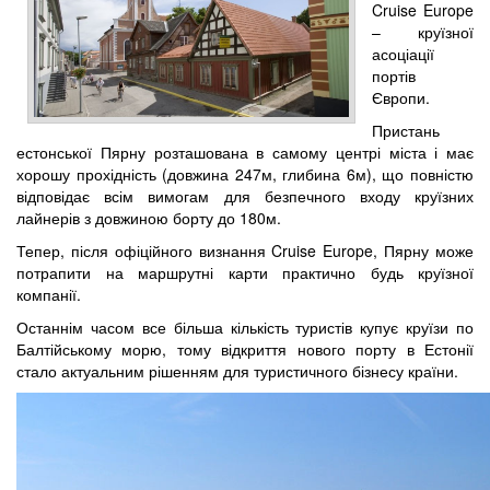
Cruise Europe
– круїзної
асоціації
портів
Європи.
Пристань
естонської Пярну розташована в самому центрі міста і має
хорошу прохідність (довжина 247м, глибина 6м), що повністю
відповідає всім вимогам для безпечного входу круїзних
лайнерів з довжиною борту до 180м.
Тепер, після офіційного визнання Cruise Europe, Пярну може
потрапити на маршрутні карти практично будь круїзної
компанії.
Останнім часом все більша кількість туристів купує круїзи по
Балтійському морю, тому відкриття нового порту в Естонії
стало актуальним рішенням для туристичного бізнесу країни.