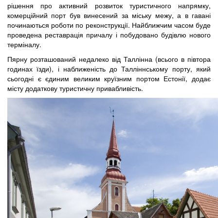
рішення про активний розвиток туристичного напрямку,
комерційний порт був винесений за міську межу, а в гавані
починаються роботи по реконструкції. Найближчим часом буде
проведена реставрація причалу і побудовано будівлю нового
терміналу.
Пярну розташований недалеко від Таллінна (всього в півтора
годинах їзди), і наближеність до Талліннському порту, який
сьогодні є єдиним великим круїзним портом Естонії, додає
місту додаткову туристичну привабливість.