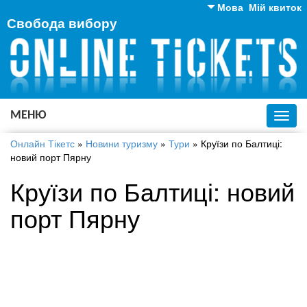
Мова
Мій квиток
Свобода вибору
Англійська
Російська
Українська
МЕНЮ
Toggl
navig
Онлайн Тікетс
»
Новини туризму
»
Тури
»
Круїзи по Балтиці:
новий порт Пярну
Круїзи по Балтиці: новий
порт Пярну