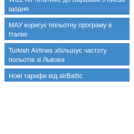
щодня
МАУ коригує польотну програму в
Італію
Turkish Airlines збільшує частоту
польотів зі Львова
Нові тарифи від airBaltic