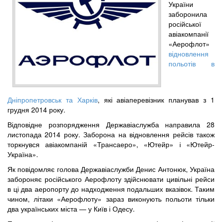
України
заборонила
російської
авіакомпанії
«Аерофлот»
відновлення
польотів в
Дніпропетровськ та Харків
, які авіаперевізник планував з 1
грудня 2014 року.
Відповідне розпорядження Державіаслужба направила 28
листопада 2014 року. Заборона на відновлення рейсів також
торкнувся авіакомпаній «Трансаеро», «Ютейр» і «Ютейр-
Україна».
Як повідомляє голова Державіаслужби Денис Антонюк, Україна
забороняє російського Аерофлоту здійснювати цивільні рейси
в ці два аеропорту до надходження подальших вказівок. Таким
чином, літаки «Аерофлоту» зараз виконують польоти тільки
два українських міста — у Київ і Одесу.