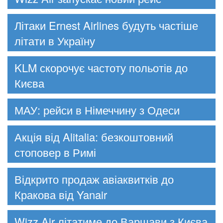
Літаки Ernest Airlines будуть частіше
літати в Україну
KLM скорочує частоту польотів до
Києва
МАУ: рейси в Німеччину з Одеси
Акція від Alitalia: безкоштовний
стоповер в Римі
Відкрито продаж авіаквитків до
Кракова від Yanair
Wizz Air літатиме до Варшави з Києва