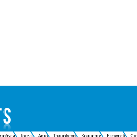
втобуси
Готелі
Авто
Трансфери
Концерти
Екскурсії
Ст