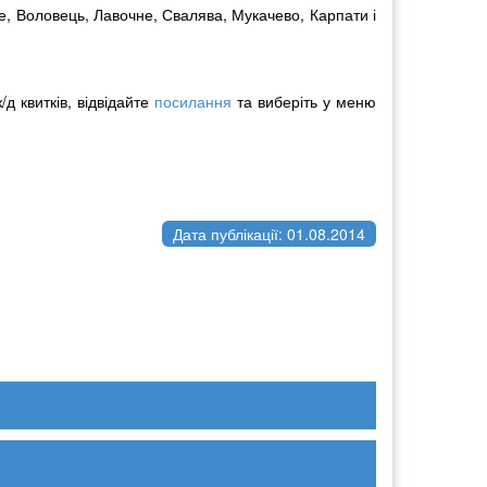
ке, Воловець, Лавочне, Свалява, Мукачево, Карпати і
д квитків, відвідайте
посилання
та виберіть у меню
Дата публікації: 01.08.2014