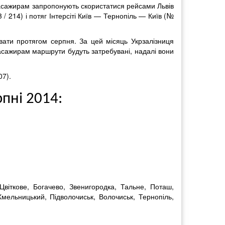
пасажирам запропонують скористатися рейсами Львів
 214) і потяг Інтерсіті Київ — Тернопіль — Київ (№
вати протягом серпня. За цей місяць Укрзалізниця
 пасажирам маршрути будуть затребувані, надалі вони
07).
рпні 2014:
віткове, Богачево, Звенигородка, Тальне, Поташ,
Хмельницький, Підволочиськ, Волочиськ, Тернопіль,