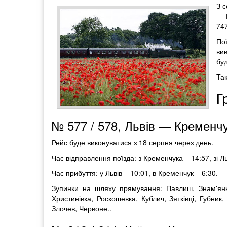
З 
— К
747
По
вив
буд
Та
Г
№ 577 / 578, Львів — Кременч
Рейс буде виконуватися з 18 серпня через день.
Час відправлення поїзда: з Кременчука – 14:57, зі Л
Час прибуття: у Львів – 10:01, в Кременчук – 6:30.
Зупинки на шляху прямування: Павлиш, Знам'янка
Христинівка, Роскошевка, Кублич, Зятківці, Губни
Злочев, Червоне..