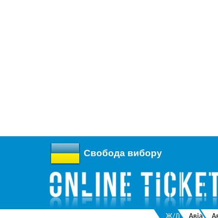
Свобода вибору
Ж/Д
Авіа
А