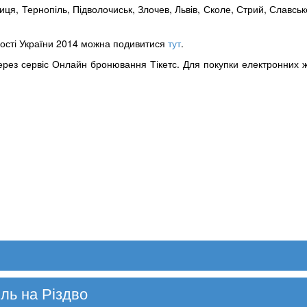
иця, Тернопіль, Підволочиськ, Злочев, Львів, Сколе, Стрий, Славсь
ості України 2014 можна подивитися
тут
.
ерез сервіс Онлайн бронювання Тікетс. Для покупки електронних ж/
іль на Різдво