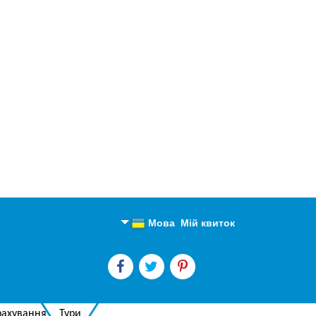
Мова
Мій квиток
Англійська
Російська
рахування
Тури