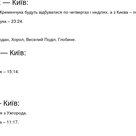
 — Київ:
ременчука будуть відбуватися по четвергах і неділях, а з Києва – по
ука – 23:24.
модан, Хорол, Веселий Поділ, Глобине.
 — Київ:
я – 15:14.
 Київ:
я з Ужгорода.
а – 11:17.