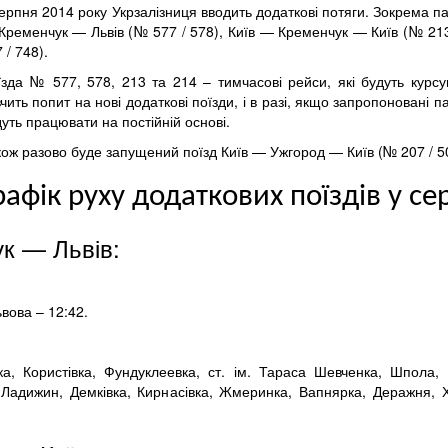
серпня 2014 року Укрзалізниця вводить додаткові потяги. Зокрема 
ременчук — Львів (№ 577 / 578), Київ — Кременчук — Київ (№ 213 /
 / 748).
їзда № 577, 578, 213 та 214 – тимчасові рейси, які будуть курсу
чить попит на нові додаткові поїзди, і в разі, якщо запропоновані
уть працювати на постійній основі.
кож разово буде запущений поїзд Київ — Ужгород — Київ (№ 207 / 5
рафік руху додаткових поїздів у се
ук — Львів:
ьвова – 12:42.
, Користівка, Фундуклеевка, ст. ім. Тараса Шевченка, Шпола, Ц
к, Ладижин, Демківка, Кирнасівка, Жмеринка, Вапнярка, Деражня, 