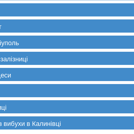
т
іуполь
залізниці
деси
иці
з вибухи в Калинівці