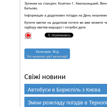
Зупинки на станціях: Козятин-1, Хмельницький, Вінн
Батьово.
Інформацію а додаткових поїздах на День незалежн
Купити квитки на додаткові потяги ви вже можете ч
підбору квитків маршрут і потрібні дати.
Категорія: Ж/д
Усі новини цієї категорії
Свіжі новини
Автобуси в Бориспіль з Києва
Зміни розкладу поїздів в Терноп