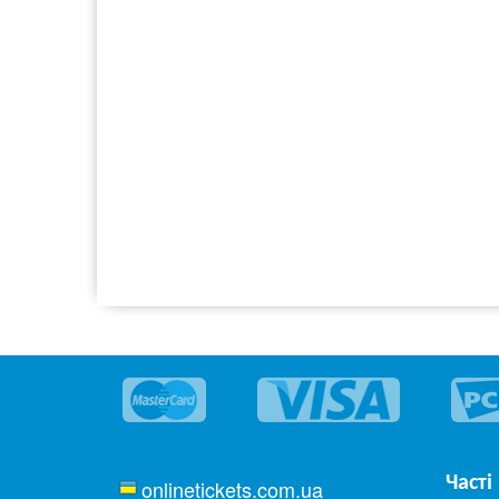
Часті
onlinetickets.com.ua