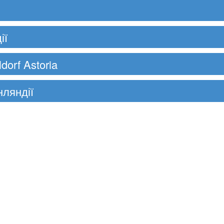
ії
dorf Astoria
нляндії