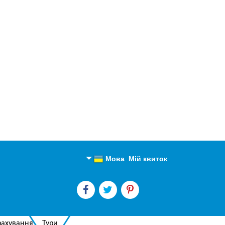
Мова
Мій квиток
Англійська
Російська
рахування
Тури