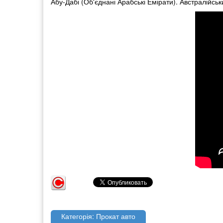
Абу-Дабі (Об'єднані Арабські Емірати). Австралійськи
Категорія: Прокат авто