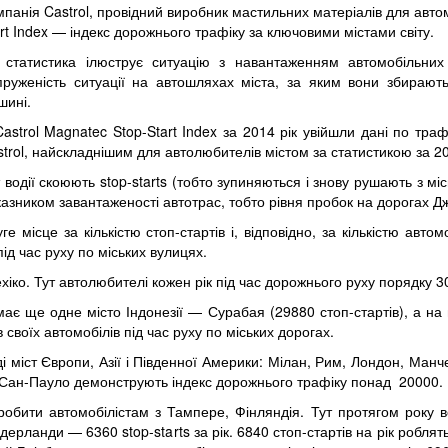
панія Castrol, провідний виробник мастильних матеріалів для автом
rt Index — індекс дорожнього трафіку за ключовими містами світу.
 статистика ілюструє ситуацію з навантаженням автомобільних
пруженість ситуації на автошляхах міста, за яким вони збираю
шині.
astrol Magnatec Stop-Start Index за 2014 рік увійшли дані по траф
trol, найскладнішим для автолюбителів містом за статистикою за 20
 водії скоюють stop-starts (тобто зупиняються і знову рушають з 
азником завантаженості автотрас, тобто рівня пробок на дорогах Д
ге місце за кількістю стоп-стартів і, відповідно, за кількістю ав
ід час руху по міських вулицях.
іко. Тут автолюбителі кожен рік під час дорожнього руху порядку 3
ає ще одне місто Індонезії — Сурабая (29880 стоп-стартів), а на п
 своїх автомобілів під час руху по міських дорогах.
і міст Європи, Азії і Південної Америки: Мілан, Рим, Лондон, Ман
і Сан-Пауло демонструють індекс дорожнього трафіку понад 20000.
 робити автомобілістам з Тампере, Фінляндія. Тут протягом року 
дерланди — 6360 stop-starts за рік. 6840 стоп-стартів на рік роблят