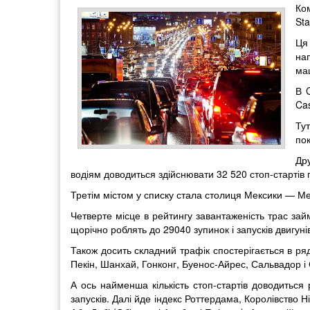
Ком
Sta
Ця
на
ма
В C
Cas
Тут
пок
Дру
водіям доводиться здійснювати 32 520 стоп-стартів п
Третім містом у списку стала столиця Мексики — Мех
Четверте місце в рейтингу завантаженість трас займ
щорічно роблять до 29040 зупинок і запусків двигунів
Також досить складний трафік спостерігається в ряд
Пекін, Шанхай, Гонконг, Буенос-Айрес, Сальвадор 
А ось найменша кількість стоп-стартів доводиться
запусків. Далі йде індекс Роттердама, Королівство Ні