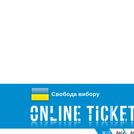
Свобода вибору
Ж/Д
Авіа
А