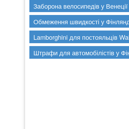
Заборона велосипедів у Венеції
Обмеження швидкості у Фінлянд
Lamborghini для постояльців Wal
Штрафи для автомобілістів у Фі