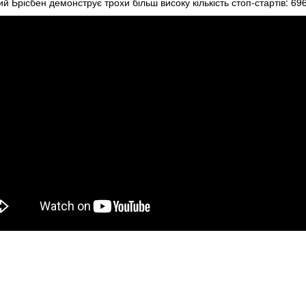
й Брісбен демонструє трохи більш високу кількість стоп-стартів: 6960