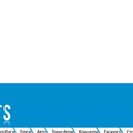
втобуси
Готелі
Авто
Трансфери
Концерти
Екскурсії
Ст