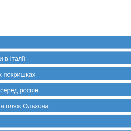
 в Італії
іх покришках
серед росіян
на пляж Ольхона