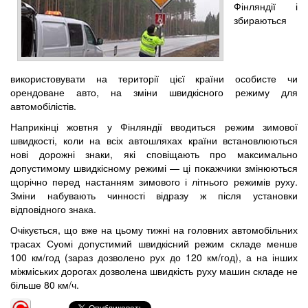
Фінляндії і
збираються
використовувати на території цієї країни особисте чи
орендоване авто, на зміни швидкісного режиму для
автомобілістів.
Наприкінці жовтня у Фінляндії вводиться режим зимової
швидкості, коли на всіх автошляхах країни встановлюються
нові дорожні знаки, які сповіщають про максимально
допустимому швидкісному режимі — ці покажчики змінюються
щорічно перед настанням зимового і літнього режимів руху.
Зміни набувають чинності відразу ж після установки
відповідного знака.
Очікується, що вже на цьому тижні на головних автомобільних
трасах Суомі допустимий швидкісний режим складе менше
100 км/год (зараз дозволено рух до 120 км/год), а на інших
міжміських дорогах дозволена швидкість руху машин складе не
більше 80 км/ч.