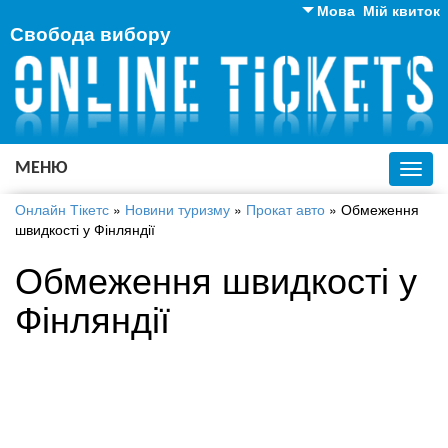
Мова
Мій квиток
Свобода вибору
Англійська
Російська
Українська
МЕНЮ
Toggl
navig
Онлайн Тікетс
»
Новини туризму
»
Прокат авто
»
Обмеження
швидкості у Фінляндії
Обмеження швидкості у
Фінляндії