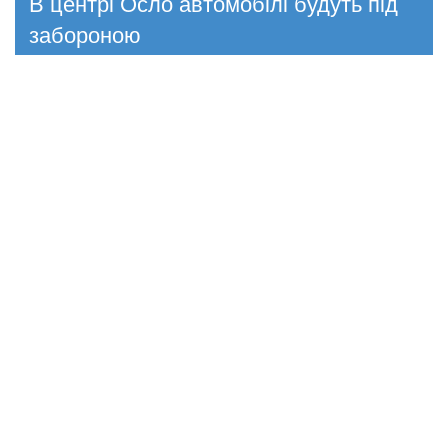
В центрі Осло автомобілі будуть під
забороною