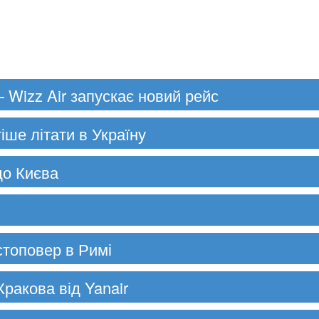
 Wizz Air запускає новий рейс
тіше літати в Україну
до Києва
 стоповер в Римі
Кракова від Yanair