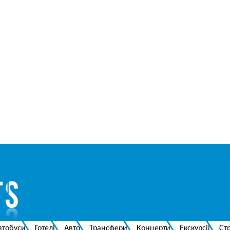
втобуси
Готелі
Авто
Трансфери
Концерти
Екскурсії
Ст