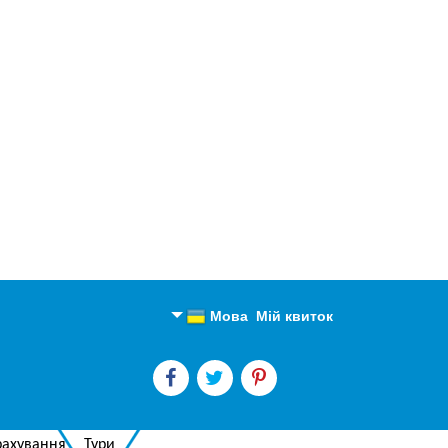
Мова
Мій квиток
Англійська
Російська
рахування
Тури