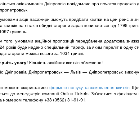
аїнська авіакомпанія Дніпроавіа повідомляє про початок продажів 
іпропетровськ.
умовами акції пасажири зможуть придбати квитки на цей рейс зі зн
а квитків на літак в обидві сторони зараз починається від 1798 гри
1097 гривень.
м того, умовами акційної пропозиції передбачена додаткова знижка
24 років буде надано спеціальний тариф, за яким переліт в одну ст
дві сторони можна всього за 1034 гривні.
ерніть увагу!
Кількість акційних квитків обмежена!
йс Дніпроавіа Дніпропетровськ — Львів — Дніпропетровськ виконуєт
 ви можете скористатися
формою пошуку та замовлення квитків
. Що
ься до менеджерів компанії Online Tickets. Зв'язатися з фахівцем
а номером телефону +38 (0562) 31-91-91.