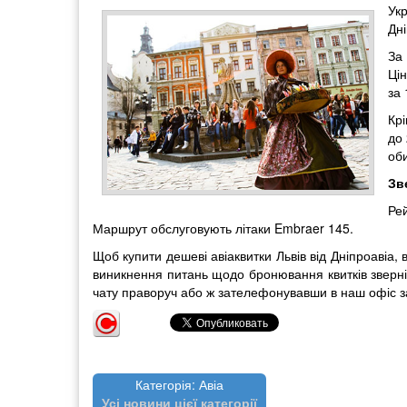
Укр
Дн
За 
Цін
за 
Крі
до 
оби
Зв
Ре
Маршрут обслуговують літаки Embraer 145.
Щоб купити дешеві авіаквитки Львів від Дніпроавіа,
виникнення питань щодо бронювання квитків зверніт
чату праворуч або ж зателефонувавши в наш офіс з
Категорія: Авіа
Усі новини цієї категорії