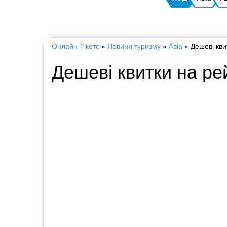
Онлайн Тікетс
»
Новини туризму
»
Авіа
»
Дешеві кви
Дешеві квитки на ре