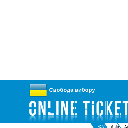
Свобода вибору
Ж/Д
Авіа
А