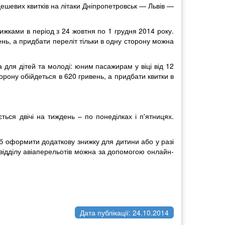
дешевих квитків на літаки Дніпропетровськ — Львів —
ижками в період з 24 жовтня по 1 грудня 2014 року.
вень, а придбати переліт тільки в одну сторону можна
 для дітей та молоді: юним пасажирам у віці від 12
орону обійдеться в 620 гривень, а придбати квитки в
ься двічі на тиждень – по понеділках і п'ятницях.
б оформити додаткову знижку для дитини або у разі
 відділу авіаперельотів можна за допомогою онлайн-
Дата публікації: 24.10.2014