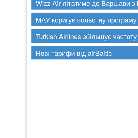
Wizz Air літатиме до Варшави з
МАУ коригує польотну програму 
Turkish Airlines збільшує частоту
Нові тарифи від airBaltic