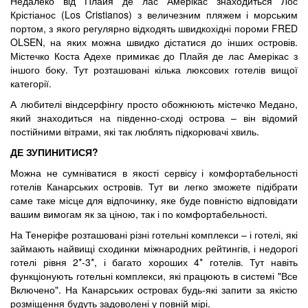
Недалеко від Плайя де лас Амерікас знаходиться Лос
Крістіанос (Los Cristianos) з величезним пляжем і морським
портом, з якого регулярно відходять швидкохідні пороми FRED
OLSEN, на яких можна швидко дістатися до інших островів.
Містечко Коста Адехе примикає до Плайя де лас Амерікас з
іншого боку. Тут розташовані кілька люксових готелів вищої
категорії.
А любителі віндсерфінгу просто обожнюють містечко Медано,
який знаходиться на південно-сході острова – він відомий
постійними вітрами, які так люблять підкорювачі хвиль.
ДЕ ЗУПИНИТИСЯ?
Можна не сумніватися в якості сервісу і комфортабельності
готелів Канарських островів. Тут ви легко зможете підібрати
саме таке місце для відпочинку, яке буде повністю відповідати
вашим вимогам як за ціною, так і по комфортабельності.
На Тенеріфе розташовані різні готельні комплекси – і готелі, які
займають найвищі сходинки міжнародних рейтингів, і недорогі
готелі рівня 2*-3*, і багато хороших 4* готелів. Тут навіть
функціонують готельні комплекси, які працюють в системі "Все
Включено". На Канарських островах будь-які запити за якістю
розміщення будуть задоволені у повній мірі.