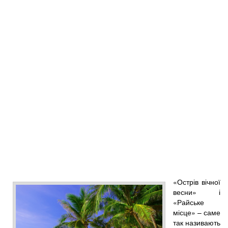
«Острів вічної
весни» і
«Райське
місце» – саме
так називають