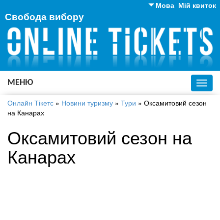
Мова
Мій квиток
Свобода вибору
Англійська
Російська
Українська
МЕНЮ
Toggl
navig
Онлайн Тікетс
»
Новини туризму
»
Тури
»
Оксамитовий сезон
на Канарах
Оксамитовий сезон на
Канарах