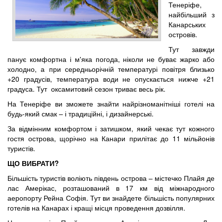
Тенеріфе,
найбільший з
Канарських
островів.
Тут завжди
панує комфортна і м'яка погода, ніколи не буває жарко або
холодно, а при середньорічній температурі повітря близько
+20 градусів, температура води не опускається нижче +21
градуса. Тут оксамитовий сезон триває весь рік.
На Тенеріфе ви зможете знайти найрізноманітніші готелі на
будь-який смак – і традиційні, і дизайнерські.
За відмінним комфортом і затишком, який чекає тут кожного
гостя острова, щорічно на Канари прилітає до 11 мільйонів
туристів.
ЩО ВИБРАТИ?
Більшість туристів воліють південь острова – містечко Плайя де
лас Амерікас, розташований в 17 км від міжнародного
аеропорту Рейна Софія. Тут ви знайдете більшість популярних
готелів на Канарах і кращі місця проведення дозвілля.