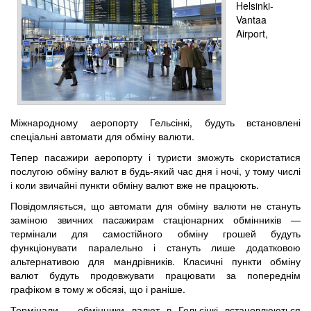
Helsinki-
Vantaa
Airport,
Міжнародному аеропорту Гельсінкі, будуть встановлені
спеціальні автомати для обміну валюти.
Тепер пасажири аеропорту і туристи зможуть скористатися
послугою обміну валют в будь-який час дня і ночі, у тому числі
і коли звичайні пункти обміну валют вже не працюють.
Повідомляється, що автомати для обміну валюти не стануть
заміною звичних пасажирам стаціонарних обмінників —
термінали для самостійного обміну грошей будуть
функціонувати паралельно і стануть лише додатковою
альтернативою для мандрівників. Класичні пункти обміну
валют будуть продовжувати працювати за попереднім
графіком в тому ж обсязі, що і раніше.
Термінали – обмінники валют в Гельсінкі встановлюються