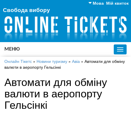
Мова
Мій квиток
Свобода вибору
Англійська
Російська
Українська
МЕНЮ
Toggl
navig
Онлайн Тікетс
»
Новини туризму
»
Авіа
»
Автомати для обміну
валюти в аеропорту Гельсінкі
Автомати для обміну
валюти в аеропорту
Гельсінкі