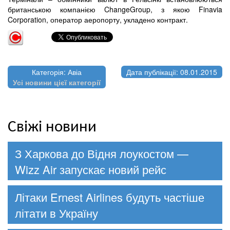
британською компанією ChangeGroup, з якою Finavia
Corporation, оператор аеропорту, укладено контракт.
Категорія: Авіа
Дата публікації: 08.01.2015
Усі новини цієї категорії
Свіжі новини
З Харкова до Відня лоукостом —
Wizz Air запускає новий рейс
Літаки Ernest Airlines будуть частіше
літати в Україну