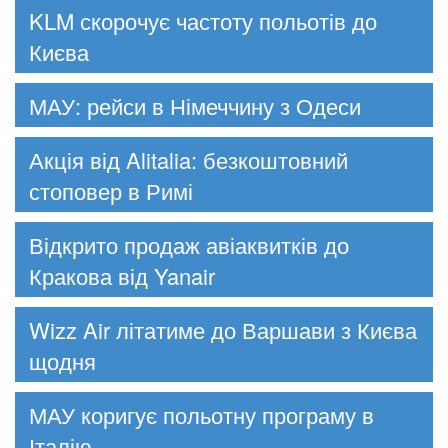
KLM скорочує частоту польотів до
Києва
МАУ: рейси в Німеччину з Одеси
Акція від Alitalia: безкоштовний
стоповер в Римі
Відкрито продаж авіаквитків до
Кракова від Yanair
Wizz Air літатиме до Варшави з Києва
щодня
МАУ коригує польотну програму в
Італію