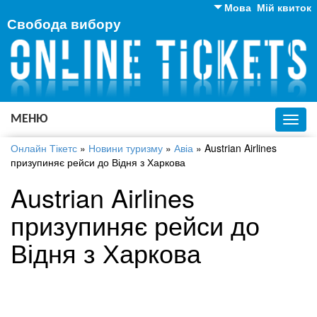
Мова
Мій квиток
Свобода вибору
Англійська
Російська
Українська
МЕНЮ
Toggl
navig
Онлайн Тікетс
»
Новини туризму
»
Авіа
»
Austrian Airlines
призупиняє рейси до Відня з Харкова
Austrian Airlines
призупиняє рейси до
Відня з Харкова