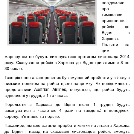
повідомляє
про
тимчасове
припинення
рейсів до
Відня з
Харкова.
Польоти за
цим
маршрутом не будуть виконуватися протягом листопада 2014
року. Скасування рейсів з Харкова до Відня триватиме з 8 по
30 число.
Таке рішення авіаперевізник був змушений прийняти у зв'язку з
низьким попитом на рейси цього напрямку. Як повідомляють
представники Austrian Airlines, очікується, що рейси будуть
відновлені у грудні, з 1-го числа.
Перельоти з Харкова до Відня після 1 грудня будуть
виконуватися з частотою 4 рази на тиждень: в понеділок,
середу, п'ятницю та неділю.
Пасажири, які вже встигли придбати квитки на літаки з Харкова
до Відня і назад на скасовані листопадові рейси, зможуть