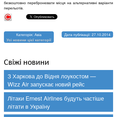
безкоштовно перебронювати місця на альтернативні варіанти
перельотів.
Категорія: Авіа
Дата публікації: 27.10.2014
Усі новини цієї категорії
Свіжі новини
З Харкова до Відня лоукостом —
Wizz Air запускає новий рейс
Літаки Ernest Airlines будуть частіше
літати в Україну