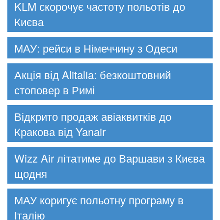
KLM скорочує частоту польотів до
Києва
МАУ: рейси в Німеччину з Одеси
Акція від Alitalia: безкоштовний
стоповер в Римі
Відкрито продаж авіаквитків до
Кракова від Yanair
Wizz Air літатиме до Варшави з Києва
щодня
МАУ коригує польотну програму в
Італію