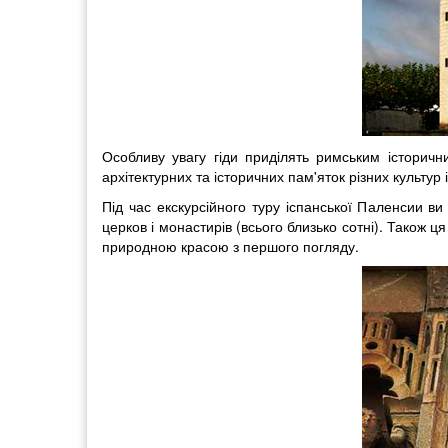
Особливу увагу гіди приділять римським історичн
архітектурних та історичних пам'яток різних культур і
Під час екскурсійного туру іспанської Паленсии в
церков і монастирів (всього близько сотні). Також 
природною красою з першого погляду.