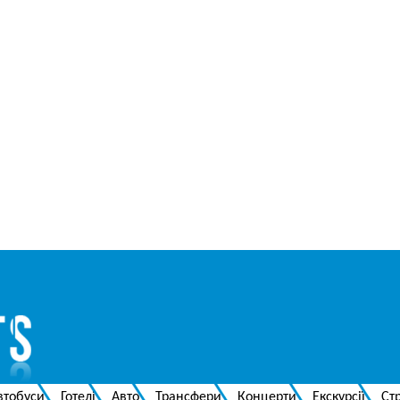
втобуси
Готелі
Авто
Трансфери
Концерти
Екскурсії
Ст