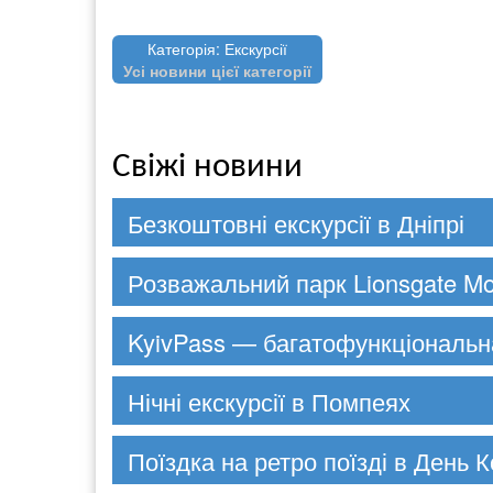
Категорія: Екскурсії
Усі новини цієї категорії
Свіжі новини
Безкоштовні екскурсії в Дніпрі
Розважальний парк Lionsgate Mo
KyivPass — багатофункціональн
Нічні екскурсії в Помпеях
Поїздка на ретро поїзді в День К