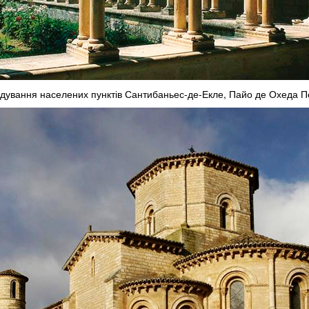
двідування населених пунктів Сантибаньес-де-Екле, Пайо де Охеда 