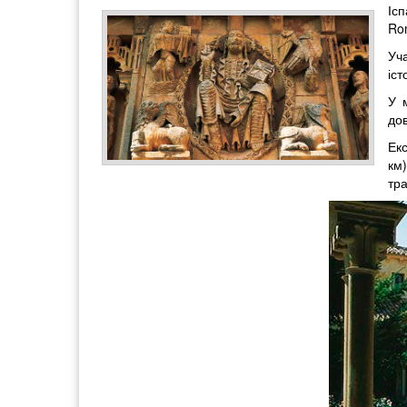
Іс
Rom
Уч
іст
У 
до
Екс
км)
тра