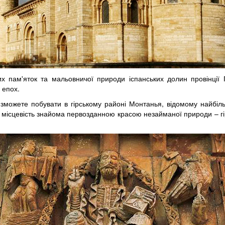
их пам'яток та мальовничої природи іспанських долин провінції 
 епох.
и зможете побувати в гірському районі Монтанья, відомому найбіль
ця місцевість знайома первозданною красою незайманої природи – г