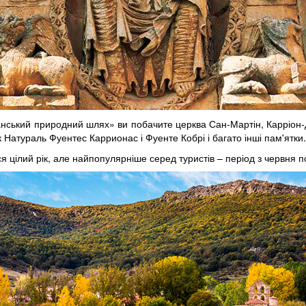
манський природний шлях» ви побачите церква Сан-Мартін, Карріон-
Натураль Фуентес Каррионас і Фуенте Кобрі і багато інші пам'ятки.
 цілий рік, але найпопулярніше серед туристів – період з червня п