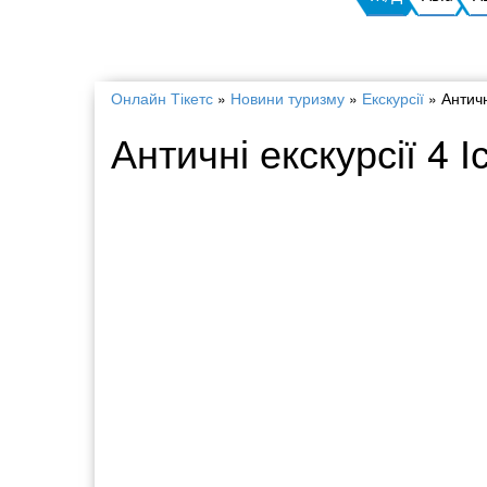
Онлайн Тікетс
»
Новини туризму
»
Екскурсії
»
Античн
Античні екскурсії 4 І