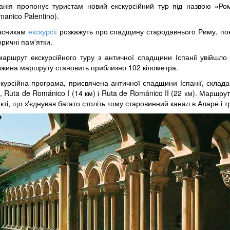
панія пропонує туристам новий екскурсійний тур під назвою «Ро
anico Palentino).
асникам
екскурсії
розкажуть про спадщину стародавнього Риму, пока
оричні пам'ятки.
маршрут екскурсійного туру з античної спадщини Іспанії увійшло 
вжина маршруту становить приблизно 102 кілометра.
курсійна програма, присвячена античної спадщини Іспанії, складає
, Ruta de Románico I (14 км) і Ruta de Románico II (22 км). Маршру
кті, що з'єднував багато століть тому старовинний канал в Аларе і т