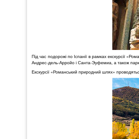
Під час подорожі по Іспанії в рамках екскурсії «Ро
Андрес-дель-Арройо і Санта-Эуфемиа, а також парк 
Екскурсії «Романський природний шлях» проводяться