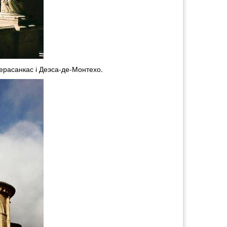
Перасанкас і Деэса-де-Монтехо.