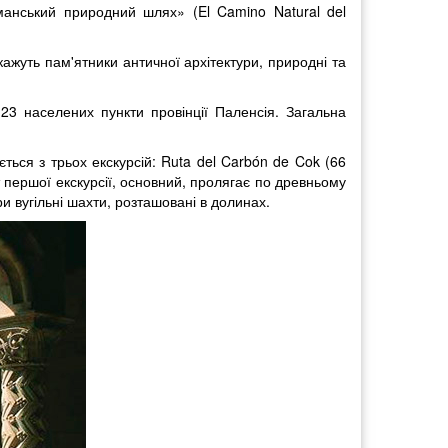
манський природний шлях» (El Camino Natural del
жуть пам'ятники античної архітектури, природні та
23 населених пункти провінції Паленсія. Загальна
ться з трьох екскурсій: Ruta del Carbón de Cok (66
т першої екскурсії, основний, пролягає по древньому
ри вугільні шахти, розташовані в долинах.