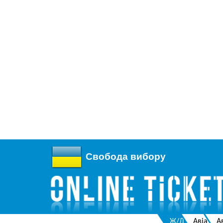
Свобода вибору
Ж/Д
Авіа
А