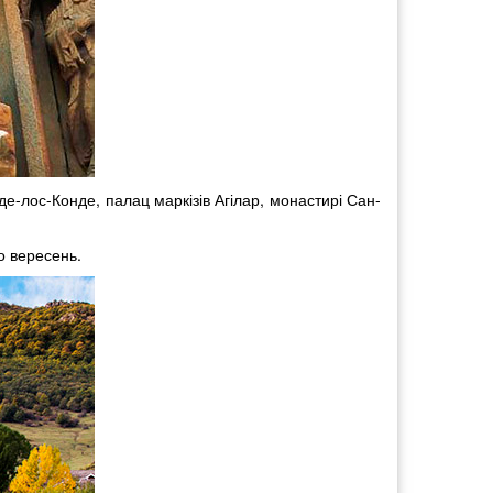
де-лос-Конде, палац маркізів Агілар, монастирі Сан-
о вересень.