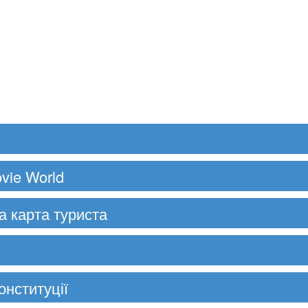
vie World
а карта туриста
онституції