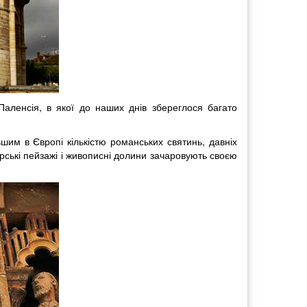
Паленсія, в якої до наших днів збереглося багато
шим в Європі кількістю романських святинь, давніх
ірські пейзажі і живописні долини зачаровують своєю