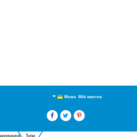
Мова
Мій квиток
Англійська
Російська
рахування
Тури