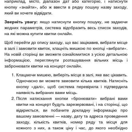
наприклад, місто, діапазон дат або категорію, і натиснути
кнопку «знайти», або ж ввести в рядку пошуку назву заходу,
який ви хочете відвідати.
Зверніть увагу:
якщо натиснути кнопку пошуку, не задаючи
жодних параметрів, система відобразить весь список заходів,
на які можна купити квитки онлайн.
Щоб перейти до опису заходу, що вас зацікавив, вибрати місце
в залі і замовити квиток, клацніть мишкою по кнопці «вибрати».
На новій сторінці ви зможете ознайомитися з усією детальною
інформацією, переглянути розташування вільних місць і
забронювати квитки на концерт онлайн.
Клацаючи мишею, виберіть місце в залі, яке вас цікавить.
Одночасно ви можете замовити кілька квитків. Натисніть
кнопку «далі», щоб система перевірила і підтвердила
наявність вибраних вами місць.
Після натискання кнопки «бронювати» вибрані вами
квитки на концерт будуть зарезервовані, і на сторінці, що
відкриється, ви побачите докладну інформацію про
вашому замовленні — назву, дату та адреса проведення
заходу, кількість квитків, номер ряду та місця для
кожного з них, а також ціну і час, до якого необхідно