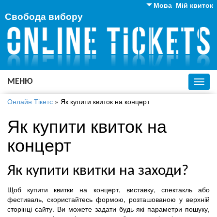
Мова
Мій квиток
Свобода вибору
Англійська
Російська
Українська
МЕНЮ
Toggl
navig
Онлайн Тікетс
»
Як купити квиток на концерт
Як купити квиток на
концерт
Як купити квитки на заходи?
Щоб купити квитки на концерт, виставку, спектакль або
фестиваль, скористайтесь формою, розташованою у верхній
сторінці сайту. Ви можете задати будь-які параметри пошуку,