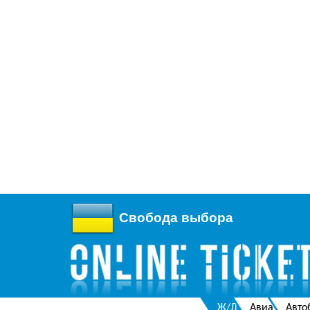
Свобода выбора
Ж/Д
Авиа
Авто