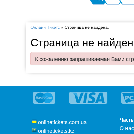
Онлайн Тикетс
»
Страница не найдена.
Страница не найден
К сожалению запрашиваемая Вами стр
Част
onlinetickets.com.ua
О нас
onlinetickets.kz