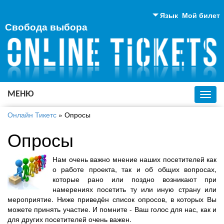
Язык
Мой билет
Свобода выбора
Английский
Русский
Украинский
МЕНЮ
Toggl
navig
Онлайн Тикетс
»
Опросы
Опросы
Нам очень важно мнение наших посетителей как
о работе проекта, так и об общих вопросах,
которые рано или поздно возникают при
намерениях посетить ту или иную страну или
мероприятие. Ниже приведён список опросов, в которых Вы
можете принять участие. И помните - Ваш голос для нас, как и
для других посетителей очень важен.