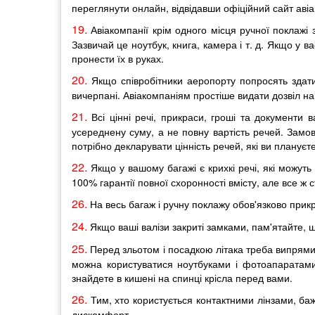
переглянути онлайн, відвідавши офіційний сайт авіа
19.
Авіакомпанії крім одного місця ручної поклажі
Зазвичай це ноутбук, книга, камера і т. д. Якщо у 
пронести їх в руках.
20.
Якщо співробітники аеропорту попросять здати 
вичерпані. Авіакомпаніям простіше видати дозвіл на 
21.
Всі цінні речі, прикраси, гроші та документи
усереднену суму, а не повну вартість речей. Замовл
потрібно декларувати цінність речей, які ви плануєт
22.
Якщо у вашому багажі є крихкі речі, які можуть 
100% гарантії повної схоронності вмісту, але все ж
26.
На весь багаж і ручну поклажу обов'язково прикрі
24.
Якщо ваші валізи закриті замками, пам'ятайте,
25.
Перед зльотом і посадкою літака треба випрямит
можна користуватися ноутбуками і фотоапаратами.
знайдете в кишені на спинці крісла перед вами.
26.
Тим, хто користується контактними лінзами, бажа
дискомфорт.