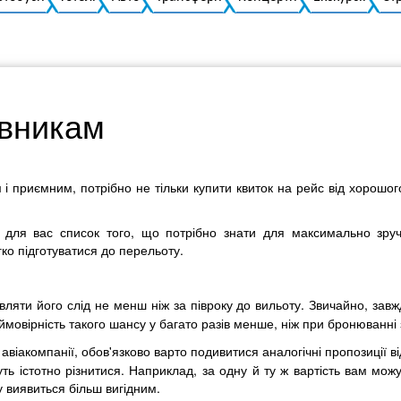
івникам
риємним, потрібно не тільки купити квиток на рейс від хорошого а
 для вас список того, що потрібно знати для максимально зручн
ко підготуватися до перельоту.
ти його слід не менш ніж за півроку до вильоту. Звичайно, завжд
мовірність такого шансу у багато разів менше, ніж при бронюванні 
віакомпанії, обов'язково варто подивитися аналогічні пропозиції в
ть істотно різнитися. Наприклад, за одну й ту ж вартість вам мо
 виявиться більш вигідним.