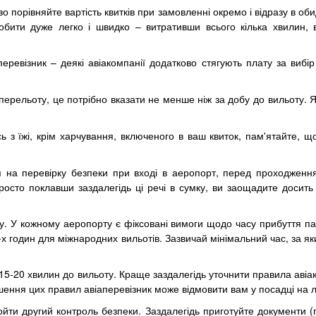
о порівняйте вартість квитків при замовленні окремо і відразу в обид
обити дуже легко і швидко – витративши всього кілька хвилин, 
еревізник – деякі авіакомпанії додатково стягують плату за вибі
ерельоту, це потрібно вказати не менше ніж за добу до вильоту. 
 з їжі, крім харчування, включеного в ваш квиток, пам'ятайте, 
 на перевірку безпеки при вході в аеропорт, перед проходженням
росто поклавши заздалегідь ці речі в сумку, ви заощадите досить 
 У кожному аеропорту є фіксовані вимоги щодо часу прибуття пас
3-х годин для міжнародних вильотів. Зазвичай мінімальний час, за як
5-20 хвилин до вильоту. Краще заздалегідь уточнити правила авіаком
шення цих правил авіаперевізник може відмовити вам у посадці на лі
йти другий контроль безпеки. Заздалегідь приготуйте документи (па