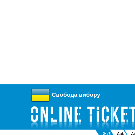
Свобода вибору
Ж/Д
Авіа
А