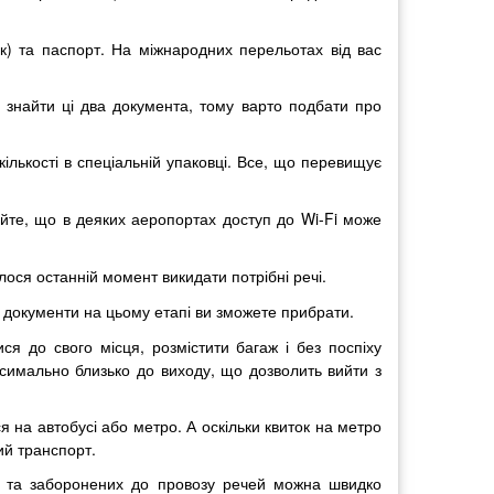
к) та паспорт. На міжнародних перельотах від вас
б знайти ці два документа, тому варто подбати про
лькості в спеціальній упаковці. Все, що перевищує
айте, що в деяких аеропортах доступ до Wi-Fi може
ося останній момент викидати потрібні речі.
і документи на цьому етапі ви зможете прибрати.
я до свого місця, розмістити багаж і без поспіху
ксимально близько до виходу, що дозволить вийти з
я на автобусі або метро. А оскільки квиток на метро
ий транспорт.
их та заборонених до провозу речей можна швидко