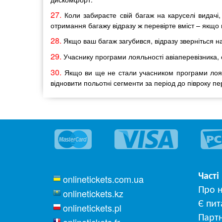
27.
Коли забираєте свій багаж на каруселі видачі,
отримання багажу відразу ж перевірте вміст – якщо 
28.
Якщо ваш багаж загубився, відразу зверніться на 
29.
Учаснику програми лояльності авіаперевізника, 
30.
Якщо ви ще не стали учасником програми лояль
відновити польотні сегменти за період до півроку п
Часті
onlinetickets.com.ua
Про 
onlinetickets.kz
Є пит
onlinetickets.pl
Парт