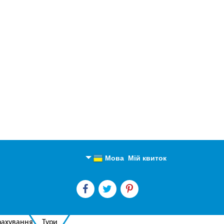
Мова
Мій квиток
Англійська
Російська
рахування
Тури