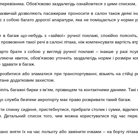
перевізника. Обов'язково заздалегідь ознайомтеся з цими списком, з
 зазвичай дозволяють пасажирам проносити в салон також деякі ін
вас з собою багато дорогої апаратури, яка не поміщається у норми 
в багаж що-небудь з «зайвої» ручної поклажі, спокійно поясніть
провезення такої речі в салоні літака, ніж компенсувати вартість в
 варто брати з собою у вигляді ручної поклажі – інакше у разі пс
яючи квиток, обов'язково уточніть заздалегідь норми і розміри ком
е здавати в багаж.
розбитися або зламатися при транспортуванні, візьміть на стійці ре
 стане додатковим захистом.
піть багажні бирки з ім'ям, прізвищем та контактними даними. Такі 
 що служба безпеки аеропорту має право розкривати такий багаж.
и спинку сидіння, пристебнутися, прибрати столик і сумки, відклю
 Детальний список того, чим можна користуватися під час перел
но зняти їх на час польоту або замінити очками – на борту літака 