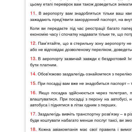
цьому етапі перевірок вам також доведеться знімати
11.
В аеропорту вам знадобляться тільки ваш кви
зажадають пред'явити закордонний паспорт, на внут
Коли ви передаєте під час реєстрації багато папе
економію часу і спочатку надавати тільки те, що пот
12.
Пам'ятайте, що в стерильну зону аеропорту не 
або не відповідає дозволеному переліком, доведеть
13.
В аеропорту зазвичай завжди є бездротовий Інт
бути платним.
14.
Обов'язково заздалегідь ознайомтеся з переліко
15.
При посадці вам вже не знадобиться паспорт – ті
16.
Якщо посадка здійснюється через телетрап, пр
влаштуватися. При посадці з перону на автобусі, 
автобуса і піднятися в літак одним з перших.
17.
Заздалегідь вивчіть транспортну розв'язку – в р
буде коштувати набагато менше послуг таксі, ви зм
18.
Кожна авіакомпанія має свої правила і вимо