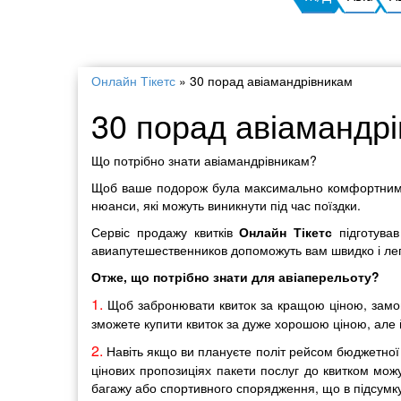
Онлайн Тікетс
»
30 порад авіамандрівникам
30 порад авіамандр
Що потрібно знати авіамандрівникам?
Щоб ваше подорож була максимально комфортним і п
нюанси, які можуть виникнути під час поїздки.
Сервіс продажу квитків
Онлайн Тікетс
підготував
авиапутешественников допоможуть вам швидко і лег
Отже, що потрібно знати для авіаперельоту?
1.
Щоб забронювати квиток за кращою ціною, замовля
зможете купити квиток за дуже хорошою ціною, але й
2.
Навіть якщо ви плануєте політ рейсом бюджетної а
цінових пропозиціях пакети послуг до квитком можу
багажу або спортивного спорядження, що в підсумку