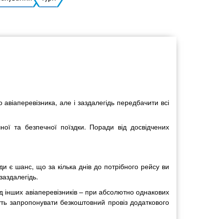
Українська
віаперевізника, але і заздалегідь передбачити всі
ої та безпечної поїздки. Поради від досвідчених
и є шанс, що за кілька днів до потрібного рейсу ви
заздалегідь.
ід інших авіаперевізників – при абсолютно однакових
жуть запропонувати безкоштовний провіз додаткового