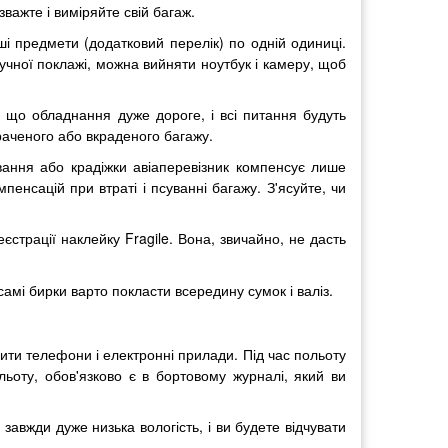
важте і виміряйте свій багаж.
ші предмети (додатковий перелік) по одній одиниці.
ручної поклажі, можна вийняти ноутбук і камеру, щоб
, що обладнання дуже дороге, і всі питання будуть
траченого або вкраденого багажу.
ування або крадіжки авіаперевізник компенсує лише
пенсацій при втраті і псуванні багажу. З'ясуйте, чи
єстрації наклейку Fragile. Вона, звичайно, не дасть
самі бирки варто покласти всередину сумок і валіз.
чити телефони і електронні прилади. Під час польоту
ьоту, обов'язково є в бортовому журналі, який ви
завжди дуже низька вологість, і ви будете відчувати