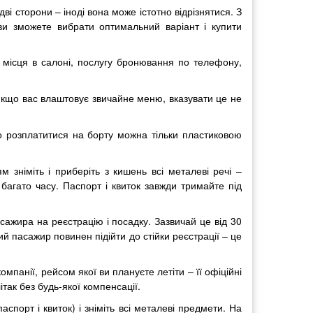
ві сторони – іноді вона може істотно відрізнятися. З
ви зможете вибрати оптимальний варіант і купити
р місця в салоні, послугу бронювання по телефону,
Якщо вас влаштовує звичайне меню, вказувати це не
що розплатитися на борту можна тільки пластиковою
 зніміть і приберіть з кишень всі металеві речі –
багато часу. Паспорт і квиток завжди тримайте під
ажира на реєстрацію і посадку. Зазвичай це від 30
ий пасажир повинен підійти до стійки реєстрації – це
панії, рейсом якої ви плануєте летіти – її офіційні
так без будь-якої компенсації.
спорт і квиток) і зніміть всі металеві предмети. На