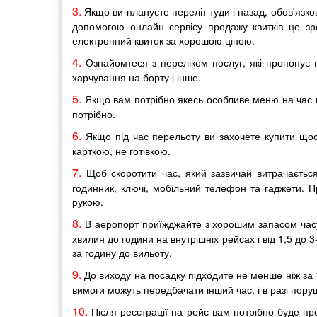
3.
Якщо ви плануєте переліт туди і назад, обов'язков
допомогою онлайн сервісу продажу квитків це зр
електронний квиток за хорошою ціною.
4.
Ознайомтеся з переліком послуг, які пропонує п
харчування на борту і інше.
5.
Якщо вам потрібно якесь особливе меню на час п
потрібно.
6.
Якщо під час перельоту ви захочете купити щось
карткою, не готівкою.
7.
Щоб скоротити час, який зазвичай витрачається
годинник, ключі, мобільний телефон та гаджети. П
рукою.
8.
В аеропорт приїжджайте з хорошим запасом часу.
хвилин до години на внутрішніх рейсах і від 1,5 до 
за годину до вильоту.
9.
До виходу на посадку підходите не менше ніж за 1
вимоги можуть передбачати інший час, і в разі пору
10.
Після реєстрації на рейс вам потрібно буде про