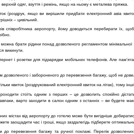
 верхній одяг, взуття і ремінь, якщо на ньому є металева пряжка.
ток (роздрук, якщо ви вирішили придбати електронний авіа квито
рішніх – цивільний.
рів співробітника аеропорту, йому доводиться перебирати їх, що
рібно.
можна брати рідини понад дозволеного регламентом мінімальної кі
ся викинути.
ернет і розетки для підзарядки мобільних телефонів. Але пам'ят
м дозволеного і забороненого до перевезення багажу, щоб не довел
льки квиток (роздрукований електронний квиток на літак), тому інш
оходити стоїть одним з перших – це дозволить спокійно дістатис
навпаки, варто заходити в салон одним з останніх – ви будете ма
ізних містах від аеропорту до готелю може бути вигідніше добиратис
ожете заощадити час і гроші, якщо заздалегідь підберете оптимальн
ги до перевезення багажу та ручної поклажі. Перелік дозволен