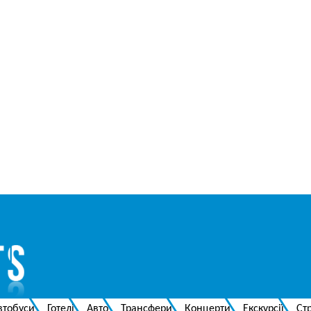
втобуси
Готелі
Авто
Трансфери
Концерти
Екскурсії
Ст