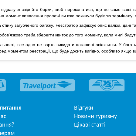
 відразу ж звіряйте бирки, щоб переконатися, що це саме ваші ва
на момент виявлення пропажі ви вже покинули будівлю терміналу, п
стійку загубленого багажу. Реєстратор зафіксує опис валізи, дані т
обов'язково треба зберегти квиток до того моменту, коли милі будут
ності, все одно не варто викидати погашені авіаквитки. У багать
еред моментом реєстрації, що буде досить вигідно, особливо якщо ви
 питання
Відгуки
нас
Новини туризму
ання?
Цікаві статті
нерам