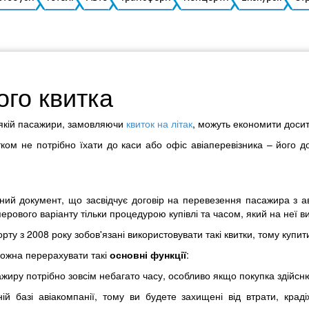
ого квитка
и якій пасажири, замовляючи
квиток на літак
, можуть економити досит
тком не потрібно їхати до каси або офіс авіаперевізника – його д
нний документ, що засвідчує договір на перевезення пасажира з а
перового варіанту тільки процедурою купівлі та часом, який на неї в
рту з 2008 року зобов'язані використовувати такі квитки, тому купит
можна перерахувати такі
основні функції
:
ажиру потрібно зовсім небагато часу, особливо якщо покупка здійсн
ній базі авіакомпанії, тому ви будете захищені від втрати, кра