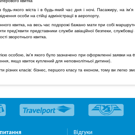
аперового квитка
будь-якого міста і в будь-який час дня і ночі. Пасажиру, на ім'я
ідчення особи на стійці адміністрації в аеропорту.
ого квитка, на весь час подорожі бажано мати при собі маршрутни
ити пред'явити представники служби авіаційної безпеки, службовці
сті зворотнього квитка.
ією особою, ім'я якого було зазначено при оформленні заявки на e
ення, якщо квиток куплений для неповнолітньої дитини).
бути різних класів: бізнес, першого класу та економ, тому ви легко 
 питання
Відгуки