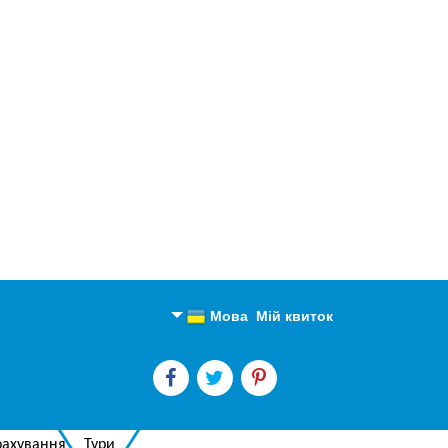
Мова
Мій квиток
Англійська
Російська
рахування
Тури