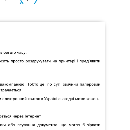
Українська
ь багато часу.
осить просто роздрукувати на принтері і пред'явити
віакомпанією. Тобто це, по суті, звичний паперовий
итрачається.
и електронний квиток в Україні сьогодні може кожен.
юється через Інтернет
діжки або псування документа, що могло б зірвати