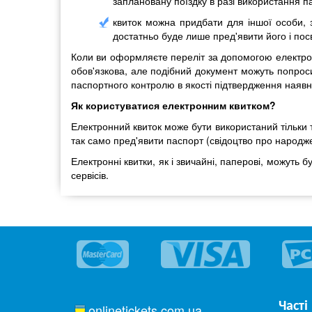
заплановану поїздку в разі використання п
квиток можна придбати для іншої особи, з 
достатньо буде лише пред'явити його і посв
Коли ви оформляєте переліт за допомогою електронн
обов'язкова, але подібний документ можуть попрос
паспортного контролю в якості підтвердження наявно
Як користуватися електронним квитком?
Електронний квиток може бути використаний тільки т
так само пред'явити паспорт (свідоцтво про народж
Електронні квитки, як і звичайні, паперові, можуть 
сервісів.
Часті
onlinetickets.com.ua