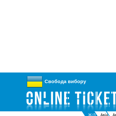
Свобода вибору
Ж/Д
Авіа
А