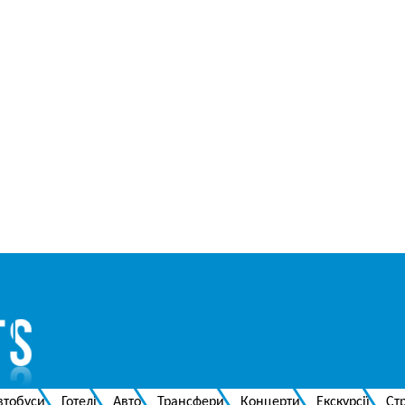
втобуси
Готелі
Авто
Трансфери
Концерти
Екскурсії
Ст