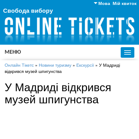
Мова
Мій квиток
Свобода вибору
Англійська
Російська
Українська
МЕНЮ
Toggl
navig
Онлайн Тікетс
»
Новини туризму
»
Екскурсії
»
У Мадриді
відкрився музей шпигунства
У Мадриді відкрився
музей шпигунства