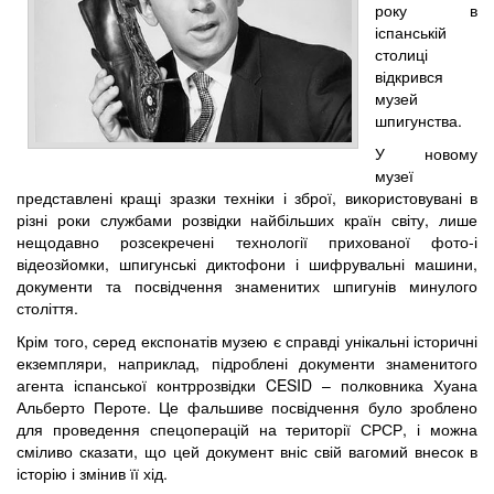
року в
іспанській
столиці
відкрився
музей
шпигунства.
У новому
музеї
представлені кращі зразки техніки і зброї, використовувані в
різні роки службами розвідки найбільших країн світу, лише
нещодавно розсекречені технології прихованої фото-і
відеозйомки, шпигунські диктофони і шифрувальні машини,
документи та посвідчення знаменитих шпигунів минулого
століття.
Крім того, серед експонатів музею є справді унікальні історичні
екземпляри, наприклад, підроблені документи знаменитого
агента іспанської контррозвідки CESID – полковника Хуана
Альберто Пероте. Це фальшиве посвідчення було зроблено
для проведення спецоперацій на території СРСР, і можна
сміливо сказати, що цей документ вніс свій вагомий внесок в
історію і змінив її хід.