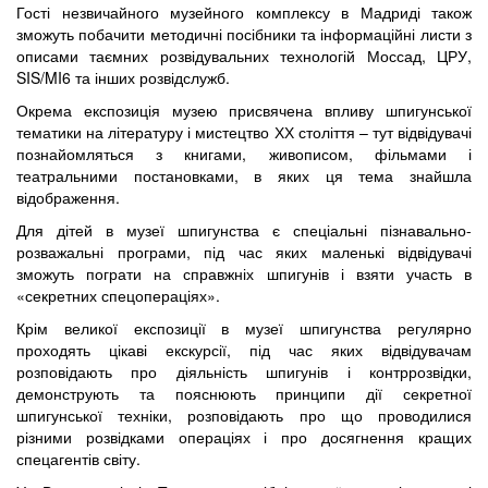
Гості незвичайного музейного комплексу в Мадриді також
зможуть побачити методичні посібники та інформаційні листи з
описами таємних розвідувальних технологій Моссад, ЦРУ,
SIS/MI6 та інших розвідслужб.
Окрема експозиція музею присвячена впливу шпигунської
тематики на літературу і мистецтво ХХ століття – тут відвідувачі
познайомляться з книгами, живописом, фільмами і
театральними постановками, в яких ця тема знайшла
відображення.
Для дітей в музеї шпигунства є спеціальні пізнавально-
розважальні програми, під час яких маленькі відвідувачі
зможуть пограти на справжніх шпигунів і взяти участь в
«секретних спецопераціях».
Крім великої експозиції в музеї шпигунства регулярно
проходять цікаві екскурсії, під час яких відвідувачам
розповідають про діяльність шпигунів і контррозвідки,
демонструють та пояснюють принципи дії секретної
шпигунської техніки, розповідають про що проводилися
різними розвідками операціях і про досягнення кращих
спецагентів світу.