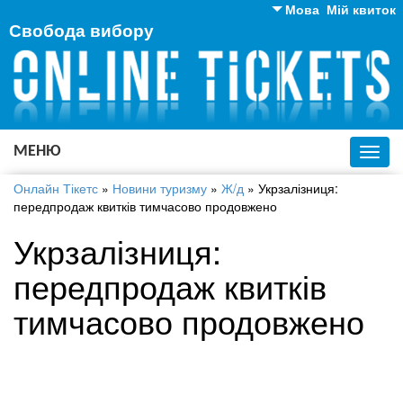
Мова
Мій квиток
Свобода вибору
Англійська
Російська
Українська
МЕНЮ
Toggl
navig
Онлайн Тікетс
»
Новини туризму
»
Ж/д
»
Укрзалізниця:
передпродаж квитків тимчасово продовжено
Укрзалізниця:
передпродаж квитків
тимчасово продовжено