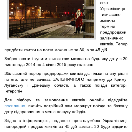
свят
Укрзалізниця
тимчасово
змінила
терміни
предпродажи
залізничних
квитків. Тепер
придбати квитки на потяг можна не за 30, а за 45 діб.
Забронювати і купити квитки вже можна на будь-яку дату з 20
листопада 2014 по 4 січня 2015 року включно.
Збільшений період предпродажи квитків діє тільки на внутрішні
потяги, але не зачіпає ЗАЛІЗНИЧНОГО напрямку до Криму,
Луганську і Донецьку області, а також поїзди категорії
Інтерсіті+.
Для підбору та замовлення квитків онлайн відвідайте
посилання
, вкажіть потрібний вам маршрут поїзда та бажану
дату відправлення в меню пошуку поїздів.
Згідно з інформацією, наданою прес-службою Укрзалізниці,
попередній продаж квитків за 45 діб замість 30 буде відкрито
до кінця зимових свят. Про можливості додаткового