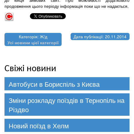
продовження цього періоду інформація поки що не надається.
Категорія: Ж/д
Дата публікації: 20.11.2014
Усі новини цієї категорії
Свіжі новини
Автобуси в Бориспіль з Києва
Зміни розкладу поїздів в Тернопіль на
Різдво
Новий поїзд в Хелм