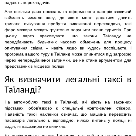
надають перекладачів.
Але оскільки дача показань та оформлення паперів зазвичай
займають чимало часу, до якого може додатися досить
тривале очікування прибуття викликаної перекладача, такі
форс-мажори можуть грунтовно порушити плани туристів. При
цьому варто враховувати, що закони Таїланду не
передбачають будь-яких часових обмежень для процесу
опитування свідка – навіть якщо ви кудись поспішаєте, і
програма вашого туру в Таїланд може опинитися під загрозою
через непередбаченої затримки, це не стане аргументом для
представників місцевої поліції.
Як визначити легальні таксі в
Таїланді?
На автомобілях таксі в Таїланді, які діють на законних
підставах, обов'язково є спеціальні жовто-зелені стікери.
Наявність такої наклейки означає, що машина перевозить
пасажирів легально і, відповідно, ніяких питань у поліції ні
водія, ні пасажирів не виникне.
Як повідомляють влади Таїланду, такі рейди з нелегальним