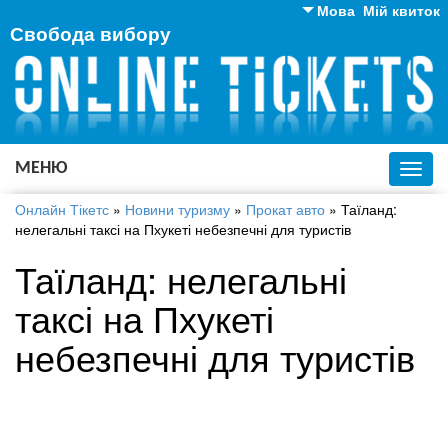
Мова
Мій квиток
Свобода вибору
Англійська
Російська
Українська
МЕНЮ
Toggl
navig
Онлайн Тікетс
»
Новини туризму
»
Прокат авто
»
Таїланд:
нелегальні таксі на Пхукеті небезпечні для туристів
Таїланд: нелегальні
таксі на Пхукеті
небезпечні для туристів