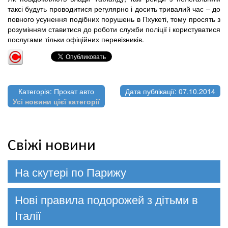
таксі будуть проводитися регулярно і досить тривалий час – до
повного усунення подібних порушень в Пхукеті, тому просять з
розумінням ставитися до роботи служби поліції і користуватися
послугами тільки офіційних перевізників.
Категорія: Прокат авто
Дата публікації: 07.10.2014
Усі новини цієї категорії
Свіжі новини
На скутері по Парижу
Нові правила подорожей з дітьми в
Італії