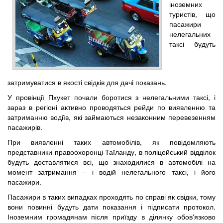
іноземних
туристів, що
пасажири
нелегальних
таксі будуть
затримуватися в якості свідків для дачі показань.
У провінції Пхукет почали боротися з нелегальними таксі, і
зараз в регіоні активно проводяться рейди по виявленню та
затриманню водіїв, які займаються незаконним перевезенням
пасажирів.
При виявленні таких автомобілів, як повідомляють
представники правоохоронці Таїланду, в поліцейський відділок
будуть доставлятися всі, що знаходилися в автомобілі на
момент затримання – і водій нелегального таксі, і його
пасажири.
Пасажири в таких випадках проходять по справі як свідки, тому
вони повинні будуть дати показання і підписати протокол.
Іноземним громадянам після приїзду в ділянку обов'язково