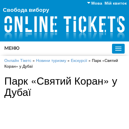
Мова
Мій квиток
Свобода вибору
Англійська
Російська
Українська
МЕНЮ
Toggl
navig
Онлайн Тікетс
»
Новини туризму
»
Екскурсії
»
Парк «Святий
Коран» у Дубаї
Парк «Святий Коран» у
Дубаї