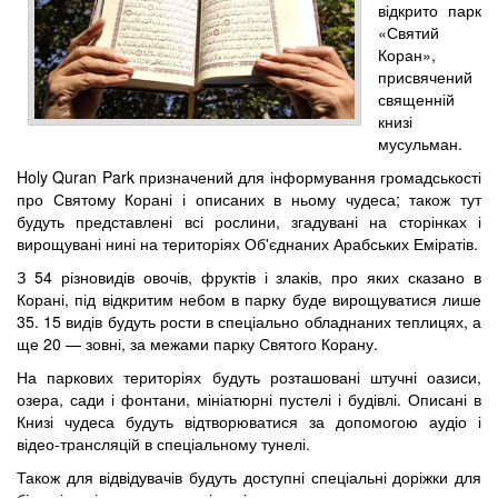
відкрито парк
«Святий
Коран»,
присвячений
священній
книзі
мусульман.
Holy Quran Park призначений для інформування громадськості
про Святому Корані і описаних в ньому чудеса; також тут
будуть представлені всі рослини, згадувані на сторінках і
вирощувані нині на територіях Об'єднаних Арабських Еміратів.
З 54 різновидів овочів, фруктів і злаків, про яких сказано в
Корані, під відкритим небом в парку буде вирощуватися лише
35. 15 видів будуть рости в спеціально обладнаних теплицях, а
ще 20 — зовні, за межами парку Святого Корану.
На паркових територіях будуть розташовані штучні оазиси,
озера, сади і фонтани, мініатюрні пустелі і будівлі. Описані в
Книзі чудеса будуть відтворюватися за допомогою аудіо і
відео-трансляцій в спеціальному тунелі.
Також для відвідувачів будуть доступні спеціальні доріжки для