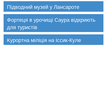
Підводний музей у Лансароте
Фортеця в урочищі Саура відкриють
для туристів
Курортна міліція на Іссик-Куле