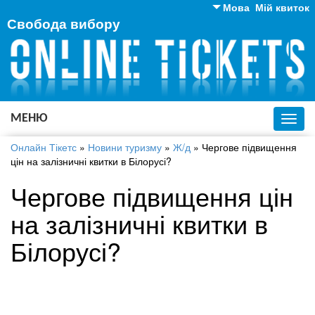
Мова
Мій квиток
Свобода вибору
Англійська
Російська
Українська
МЕНЮ
Toggl
navig
Онлайн Тікетс
»
Новини туризму
»
Ж/д
»
Чергове підвищення
цін на залізничні квитки в Білорусі?
Чергове підвищення цін
на залізничні квитки в
Білорусі?