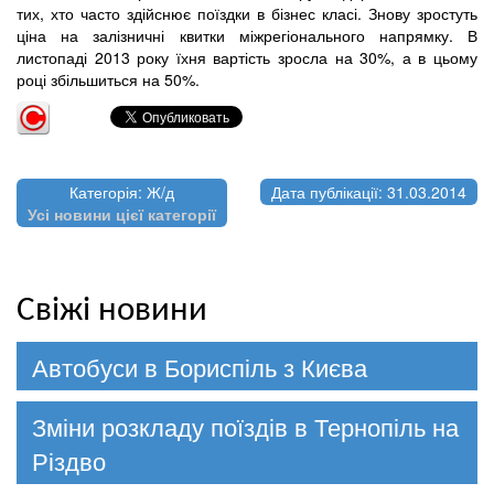
тих, хто часто здійснює поїздки в бізнес класі. Знову зростуть
ціна на залізничні квитки міжрегіонального напрямку. В
листопаді 2013 року їхня вартість зросла на 30%, а в цьому
році збільшиться на 50%.
Категорія: Ж/д
Дата публікації: 31.03.2014
Усі новини цієї категорії
Свіжі новини
Автобуси в Бориспіль з Києва
Зміни розкладу поїздів в Тернопіль на
Різдво