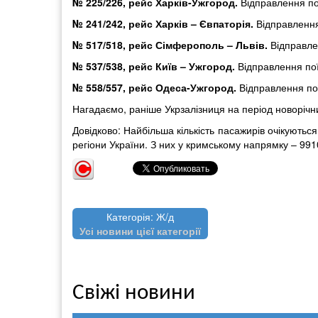
№ 225/226, рейс Харків-Ужгород.
Відправлення пої
№ 241/242, рейс Харків – Євпаторія.
Відправлення 
№ 517/518, рейс Сімферополь – Львів.
Відправлен
№ 537/538, рейс Київ – Ужгород.
Відправлення поїз
№ 558/557, рейс Одеса-Ужгород.
Відправлення пої
Нагадаємо, раніше Укрзалізниця на період новорічн
Довідково: Найбільша кількість пасажирів очікуютьс
регіони України. З них у кримському напрямку – 9910
Категорія: Ж/д
Усі новини цієї категорії
Свіжі новини