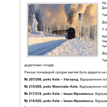
На
До
Так
Дод
У з
Кр
Че
пу
Дод
Та
додаткових поїздів.
Раніше попередній продаж квитків була відкрита на н
№ 207/208, рейс Київ – Ужгород.
Відправлення пої
№ 210/209, рейс Миколаїв–Київ.
Відправлення поїз
№ 217/218, рейс Київ – Івано-Франківськ.
Відправ
№ 219/220, рейс Київ – Івано-Франківськ.
Відправ