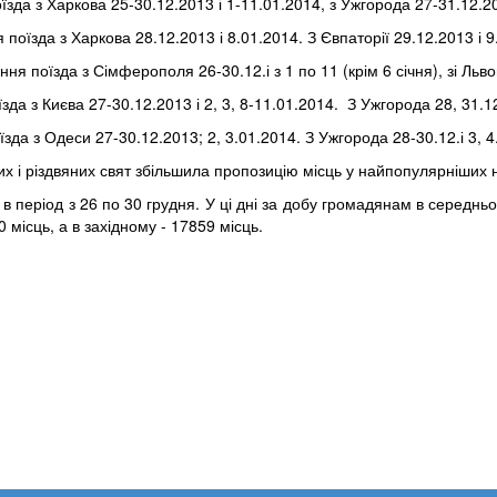
зда з Харкова 25-30.12.2013 і 1-11.01.2014, з Ужгорода 27-31.12.2013
поїзда з Харкова 28.12.2013 і 8.01.2014. З Євпаторії 29.12.2013 і 9
ня поїзда з Сімферополя 26-30.12.і з 1 по 11 (крім 6 січня), зі Львова
да з Києва 27-30.12.2013 і 2, 3, 8-11.01.2014. З Ужгорода 28, 31.12.
зда з Одеси 27-30.12.2013; 2, 3.01.2014. З Ужгорода 28-30.12.і 3, 4
их і різдвяних свят збільшила пропозицію місць у найпопулярніших
я в період з 26 по 30 грудня. У ці дні за добу громадянам в середнь
 місць, а в західному - 17859 місць.