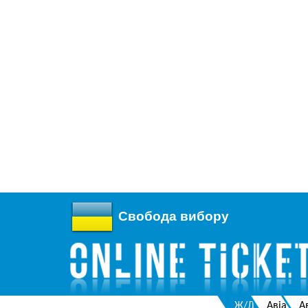
Свобода вибору
Ж/Д
Авіа
А