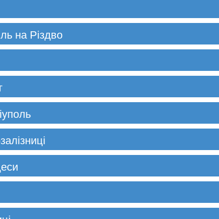
іль на Різдво
т
іуполь
залізниці
деси
иці