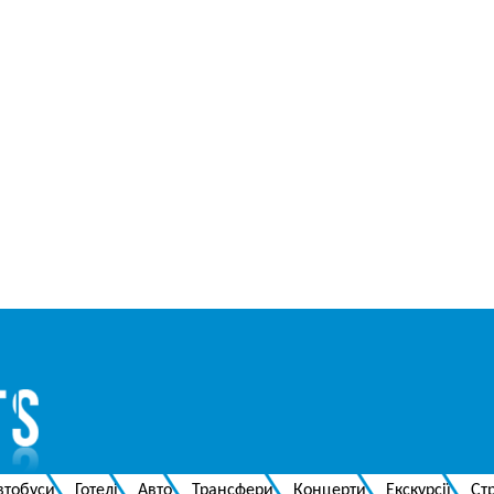
втобуси
Готелі
Авто
Трансфери
Концерти
Екскурсії
Ст