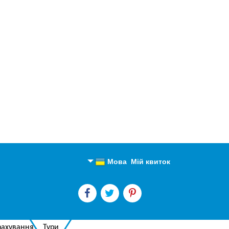
Мова
Мій квиток
Англійська
Російська
рахування
Тури