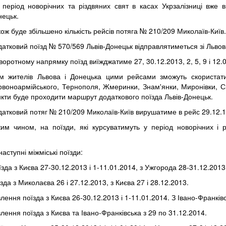
 період новорічних та різдвяних свят в касах Укрзалізниці вже в
нецьк.
ож буде збільшено кількість рейсів потяга № 210/209 Миколаїв-Київ.
атковий поїзд № 570/569 Львів-Донецьк відправлятиметься зі Львова 
воротному напрямку поїзд виїжджатиме 27, 30.12.2013, 2, 5, 9 і 12.
ім жителів Львова і Донецька цими рейсами зможуть скористати
рвоноармійського, Тернополя, Жмеринки, Знам'янки, Миронівки, См
нкти буде проходити маршрут додаткового поїзда Львів-Донецьк.
атковий потяг № 210/209 Миколаїв-Київ вирушатиме в рейс 29.12.13
ким чином, на поїзди, які курсуватимуть у період новорічних і р
аступні міжміські поїзди:
зда з Києва 27-30.12.2013 і 1-11.01.2014, з Ужгорода 28-31.12.2013
да з Миколаєва 26 і 27.12.2013, з Києва 27 і 28.12.2013.
лення поїзда з Києва 26-30.12.2013 і 1-11.01.2014. З Івано-Франків
лення поїзда з Києва та Івано-Франківська з 29 по 31.12.2014.