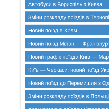
Автобуси в Бориспіль з Києва
Зміни розкладу поїздів в Терноп
Новий поїзд в Хелм
Новий поїзд Мілан — Франкфур
Новий графік поїзда Київ — Мар
Київ — Черкаси: новий поїзд Укр
Новий поїзд до Перемишля з О
Зміни розкладу поїздів в Польщі
Харчування в поїздах Укрзалізн