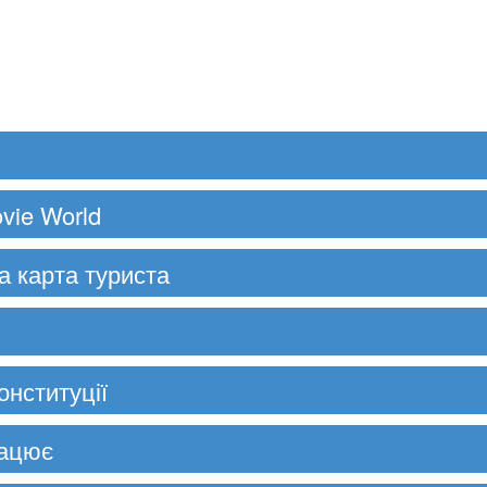
vie World
а карта туриста
онституції
рацює