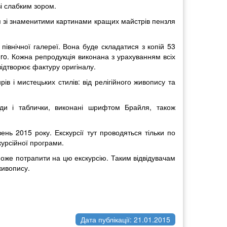
зі слабким зором.
 зі знаменитими картинами кращих майстрів пензля
північної галереї. Вона буде складатися з копій 53
ero. Кожна репродукція виконана з урахуванням всіх
відтворює фактуру оригіналу.
рів і мистецьких стилів: від релігійного живопису та
нди і таблички, виконані шрифтом Брайля, також
ь 2015 року. Екскурсії тут проводяться тільки по
курсійної програми.
може потрапити на цю екскурсію. Таким відвідувачам
живопису.
Дата публікації: 21.01.2015