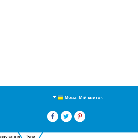
Мова
Мій квиток
Англійська
Російська
рахування
Тури