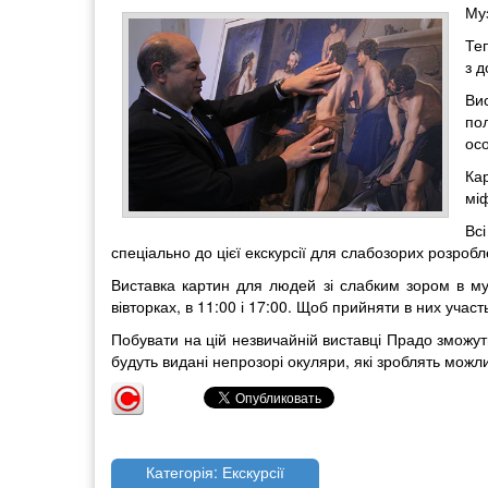
Муз
Те
з д
Вис
пол
осо
Кар
міф
Вс
спеціально до цієї екскурсії для слабозорих розробл
Виставка картин для людей зі слабким зором в му
вівторках, в 11:00 і 17:00. Щоб прийняти в них учас
Побувати на цій незвичайній виставці Прадо зможут
будуть видані непрозорі окуляри, які зроблять мо
Категорія: Екскурсії