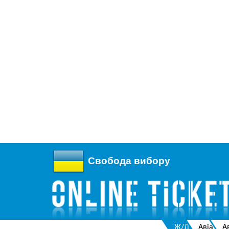
Свобода вибору
Ж/Д
Авіа
А