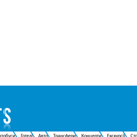
втобуси
Готелі
Авто
Трансфери
Концерти
Екскурсії
Ст