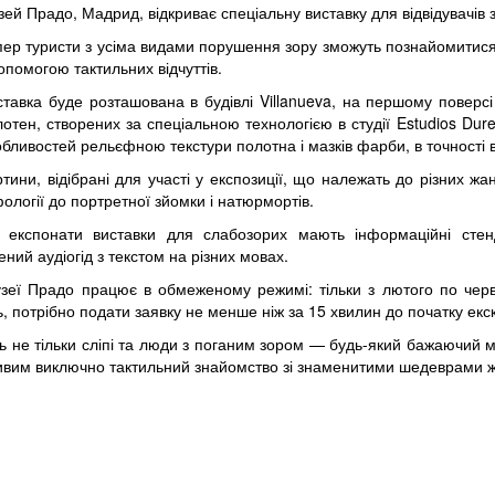
ей Прадо, Мадрид, відкриває спеціальну виставку для відвідувачів 
пер туристи з усіма видами порушення зору зможуть познайомитися
опомогою тактильних відчуттів.
тавка буде розташована в будівлі Villanueva, на першому поверсі 
отен, створених за спеціальною технологією в студії Estudios Dur
бливостей рельєфною текстури полотна і мазків фарби, в точності 
тини, відібрані для участі у експозиції, що належать до різних жан
ології до портретної зйомки і натюрмортів.
і експонати виставки для слабозорих мають інформаційні сте
ений аудіогід з текстом на різних мовах.
зеї Прадо працює в обмеженому режимі: тільки з лютого по червен
ть, потрібно подати заявку не менше ніж за 15 хвилин до початку екс
ь не тільки сліпі та люди з поганим зором — будь-який бажаючий 
жливим виключно тактильний знайомство зі знаменитими шедеврами 