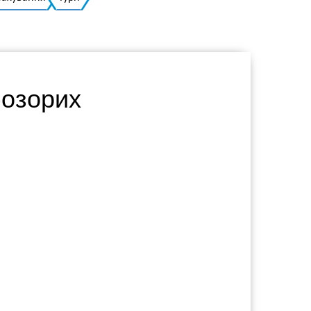
Українська
бозорих