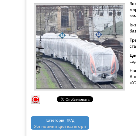
Зам
ма
за
Із-
баз
Тр
ста
Ці
сид
Наг
В я
«У
Категорія: Ж/д
Усі новини цієї категорії