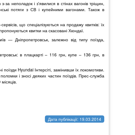
 з-за неполадок і з'явилися в стінах вагонів тріщин,
нські потяги з СВ і купейними вагонами. Також в
н-сервісів, що спеціалізуються на продажу квитків: їх
пропонуються квитки на скасовані Хюндаї.
їв — Дніпропетровськ, залежно від типу поїзда,
тровськ: в плацкарті – 116 грн, купе – 136 грн, в
 поїзди Hyundai Інтерсіті, замінивши їх локомотиви.
поломки і зносі деяких частин поїздів. Прес-служба
місяців.
Дата публікації: 19.03.2014