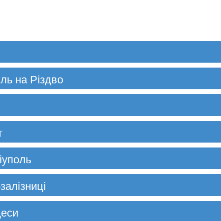
іль на Різдво
т
іуполь
залізниці
деси