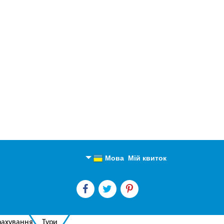
Мова
Мій квиток
Англійська
Російська
рахування
Тури