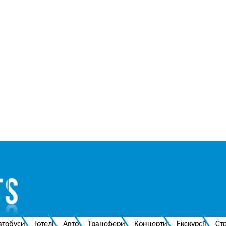
втобуси
Готелі
Авто
Трансфери
Концерти
Екскурсії
Ст