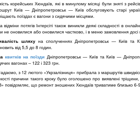
ість корейських Хюндаїв, які в минулому місяці були зняті з рейсів
ршрут Київ — Дніпропетровськ — Київ обслуговують старі украї
міщають поїздах є вагони з сидячими місцями.
за відміни потягів Інтерсіті також виникли деякі складності в онлай
и не оновилися або оновилися частково, і в меню замовлення досі 
ивалість шляху
на сполученнях Дніпропетровськ — Київ та Ки
новить від 5,5 до 8 годин.
на
квитків на поїзди
Дніпропетровськ — Київ та Київ — Дніпропе
ячих вагонах – 122 і 323 грн.
адаємо, з 12 лютого «Укрзалізниця» прибрала з маршрутів швидкісні
кості причини такого кроку було оголошено про виявлені тріщини, 
З» повідомляє, що ремонт зношених Хюндаїв триватиме близько 6-9 