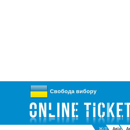
Свобода вибору
Ж/Д
Авіа
А