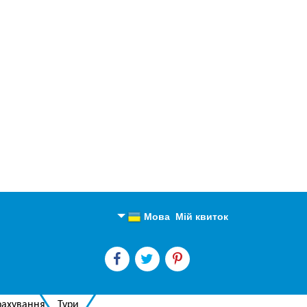
Мова
Мій квиток
Англійська
Російська
рахування
Тури