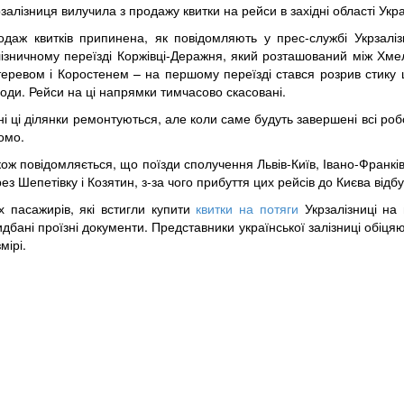
залізниця вилучила з продажу квитки на рейси в західні області Ук
одаж квитків припинена, як повідомляють у прес-службі Укрзаліз
лізничному переїзді Коржівці-Деражня, який розташований між Хм
теревом і Коростенем – на першому переїзді стався розрив стику ш
оди. Рейси на ці напрямки тимчасово скасовані.
і ці ділянки ремонтуються, але коли саме будуть завершені всі роб
омо.
ож повідомляється, що поїзди сполучення Львів-Київ, Івано-Франківс
ез Шепетівку і Козятин, з-за чого прибуття цих рейсів до Києва ві
іх пасажирів, які встигли купити
квитки на потяги
Укрзалізниці на
дбані проїзні документи. Представники української залізниці обіц
мірі.