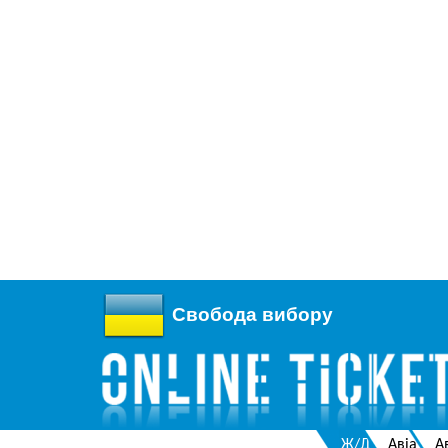
Свобода вибору
Ж/Д
Авіа
А