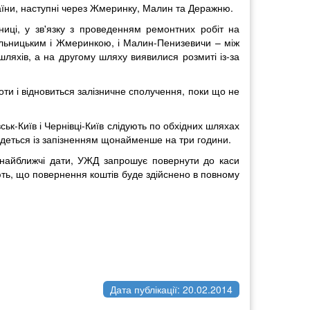
раїни, наступні через Жмеринку, Малин та Деражню.
ниці, у зв'язку з проведенням ремонтних робіт на
ельницьким і Жмеринкою, і Малин-Пенизевичи – між
ляхів, а на другому шляху виявилися розмиті із-за
оти і відновиться залізничне сполучення, поки що не
ьк-Київ і Чернівці-Київ слідують по обхідних шляхах
дбудеться із запізненням щонайменше на три години.
 найближчі дати, УЖД запрошує повернути до каси
яють, що повернення коштів буде здійснено в повному
Дата публікації: 20.02.2014