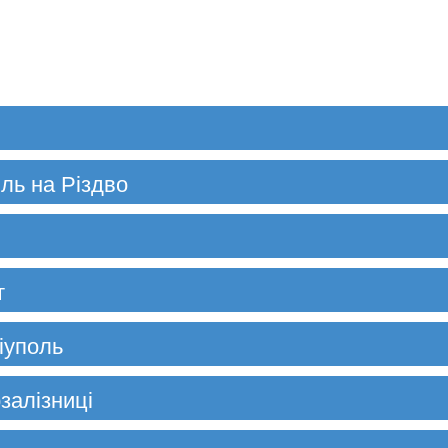
іль на Різдво
т
іуполь
залізниці