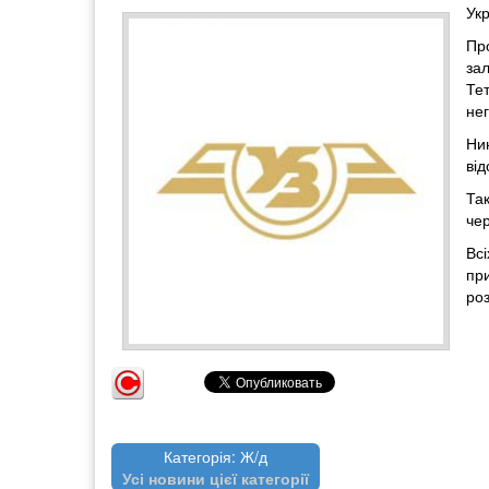
Укр
Пр
за
Те
нег
Нин
від
Так
чер
Вс
при
роз
Категорія: Ж/д
Усі новини цієї категорії