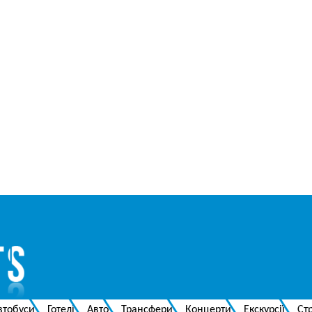
втобуси
Готелі
Авто
Трансфери
Концерти
Екскурсії
Ст