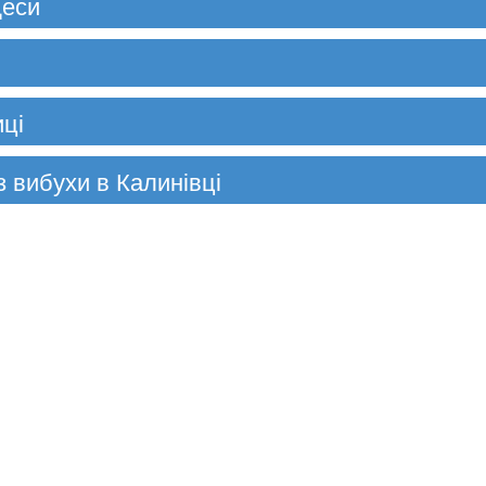
деси
иці
з вибухи в Калинівці