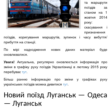
та маршрути
поїздів за
станом на 1
жовтня 2014
року:
скасування і
призначення
поїздів, коригування маршрутів, зупинок і часу вибуття/
прибуття на станції.
По мірі надходження нових даних матеріал буде
оновлюватися.
Увага!
Актуальна, регулярно оновлюється інформація про
зміни в графіку руху поїздів Укрзалізниці в лютому 2015 року
перебуває
тут
.
Більш ранню інформацію про зміни у графіках руху
українських поїздів можна дивитися
тут
.
Новий поїзд Луганськ — Одеса
— Луганськ