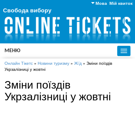
Мова
Мій квиток
Свобода вибору
Англійська
Російська
Українська
МЕНЮ
Toggl
navig
Онлайн Тікетс
»
Новини туризму
»
Ж/д
»
Зміни поїздів
Укрзалізниці у жовтні
Зміни поїздів
Укрзалізниці у жовтні