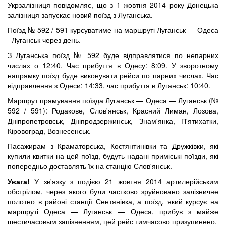
Укрзалізниця повідомляє, що з 1 жовтня 2014 року Донецька
залізниця запускає новий поїзд з Луганська.
Поїзд № 592 / 591 курсуватиме на маршруті Луганськ — Одеса
Луганськ через день.
З Луганська поїзд № 592 буде відправлятися по непарних
числах о 12:40. Час прибуття в Одесу: 8:09. У зворотному
напрямку поїзд буде виконувати рейси по парних числах. Час
відправлення з Одеси: 14:33, час прибуття в Луганськ: 10:40.
Маршрут прямування поїзда Луганськ — Одеса — Луганськ (№
592 / 591): Родакове, Слов'янськ, Красний Лиман, Лозова,
Дніпропетровськ, Дніпродзержинськ, Знам'янка, П'ятихатки,
Кіровоград, Вознесенськ.
Пасажирам з Краматорська, Костянтинівки та Дружківки, які
купили квитки на цей поїзд, будуть надані приміські поїзди, які
попередньо доставлять їх на станцію Слов'янськ.
Увага!
У зв'язку з подією 21 жовтня 2014 артилерійським
обстрілом, через якого були частково зруйновано залізничне
полотно в районі станції Сентянівка, а поїзд, який курсує на
маршруті Одеса — Луганськ — Одеса, прибув з майже
шестичасовым запізненням, цей рейс тимчасово призупинено.