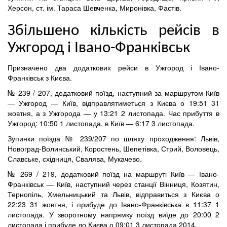
Херсон, ст. ім. Тараса Шевченка, Миронівка, Фастів.
Збільшено кількість рейсів в
Ужгород і Івано-Франківськ
Призначено два додаткових рейси в Ужгород і Івано-
Франківськ з Києва.
№ 239 / 207, додатковий поїзд, наступний за маршрутом Київ
— Ужгород — Київ, відправлятиметься з Києва о 19:51 31
жовтня, а з Ужгорода — у 13:21 2 листопада. Час прибуття в
Ужгород: 10:50 1 листопада, в Київ — 6:17 3 листопада.
Зупинки поїзда № 239/207 по шляху проходження: Львів,
Новоград-Волинський, Коростень, Шепетівка, Стрий, Воловець,
Славське, східниця, Свалява, Мукачево.
№ 269 / 219, додатковий поїзд на маршруті Київ — Івано-
Франківськ — Київ, наступний через станції Вінниця, Козятин,
Тернопіль, Хмельницький та Львів, відправиться з Києва о
22:23 31 жовтня, і прибуде до Івано-Франківська в 11:37 1
листопада. У зворотному напрямку поїзд виїде до 20:00 2
листопада і прибуде до Києва о 09:01 3 листопада 2014.