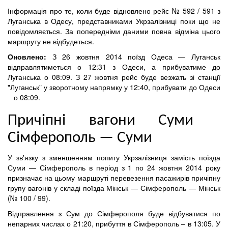
Інформація про те, коли буде відновлено рейс № 592 / 591 з
Луганська в Одесу, представниками Укрзалізниці поки що не
повідомляється. За попередніми даними повна відміна цього
маршруту не відбудеться.
Оновлено:
З 26 жовтня 2014 поїзд Одеса — Луганськ
відправлятиметься о 12:31 з Одеси, а прибуватиме до
Луганська о 08:09. З 27 жовтня рейс буде везжать зі станції
"Луганськ" у зворотному напрямку у 12:40, прибувати до Одеси
о 08:09.
Причіпні вагони Суми
Сімферополь — Суми
У зв'язку з зменшенням попиту Укрзалізниця замість поїзда
Суми — Сімферополь в період з 1 по 24 жовтня 2014 року
призначає на цьому маршруті перевезення пасажирів причіпну
групу вагонів у складі поїзда Мінськ — Сімферополь — Мінськ
(№ 100 / 99).
Відправлення з Сум до Сімферополя буде відбуватися по
непарних числах о 21:20, прибуття в Сімферополь – в 13:05. У