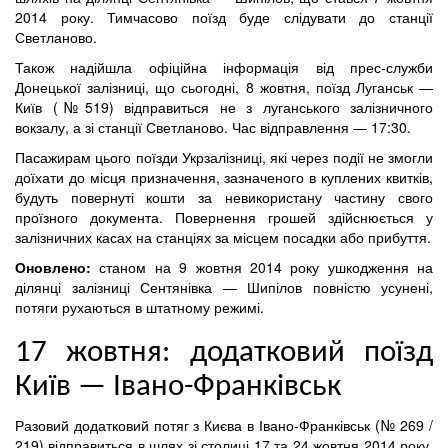
2014 року. Тимчасово поїзд буде слідувати до станції
Светланово.
Також надійшла офіційна інформація від прес-служби
Донецької залізниці, що сьогодні, 8 жовтня, поїзд Луганськ —
Київ (№519) відправиться не з луганського залізничного
вокзалу, а зі станції Светланово. Час відправлення — 17:30.
Пасажирам цього поїзди Укрзалізниці, які через події не змогли
доїхати до місця призначення, зазначеного в куплених квитків,
будуть повернуті кошти за невикористану частину свого
проїзного документа. Повернення грошей здійснюється у
залізничних касах на станціях за місцем посадки або прибуття.
Оновлено:
станом на 9 жовтня 2014 року ушкодження на
ділянці залізниці Сентянівка — Шипілов повністю усунені,
потяги рухаються в штатному режимі.
17 жовтня: додатковий поїзд
Київ — Івано-Франківськ
Разовий додатковий потяг з Києва в Івано-Франківськ (№ 269 /
219) відправиться в шлях зі столиці 17 та 24 жовтня 2014 року.