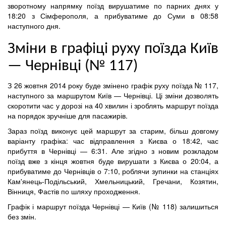
зворотному напрямку поїзд вирушатиме по парних днях у
18:20 з Сімферополя, а прибуватиме до Суми в 08:58
наступного дня.
Зміни в графіці руху поїзда Київ
— Чернівці (№ 117)
З 26 жовтня 2014 року буде змінено графік руху поїзда № 117,
наступного за маршрутом Київ — Чернівці. Ці зміни дозволять
скоротити час у дорозі на 40 хвилин і зроблять маршрут поїзда
на порядок зручніше для пасажирів.
Зараз поїзд виконує цей маршрут за старим, більш довгому
варіанту графіка: час відправлення з Києва о 18:42, час
прибуття в Чернівці — 6:31. Але згідно з новим розкладом
поїзд вже з кінця жовтня буде вирушати з Києва о 20:04, а
прибуватиме до Чернівців о 7:10, роблячи зупинки на станціях
Кам'янець-Подільський, Хмельницький, Гречани, Козятин,
Вінниця, Фастів по шляху проходження.
Графік і маршрут поїзда Чернівці — Київ (№ 118) залишиться
без змін.