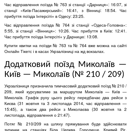
Час відправлення поїзда № 763 зі станції «Дарниця»: 16:07, зі
станції «Київ-Пасажирський»: 16:41, з Вінниці: 18:54. Час
прибуття поїзда Інтерсіті+ в Одесу: 23:25.
Час відправлення поїзда № 764 зі станції «Одеса-Головна»:
5:55, зі станції «Вінниця»: 10:26. Час прибуття в Київ: 12:41.
Час прибуття поїзда Інтерсіті+ у Дарницю: 13:08.
Купити квитки на поїзди № 763 та № 764 вже можна на сайті
Онлайн Тікетс і в касах Укрзалізниці на жд вокзалах.
Додатковий поїзд Миколаїв —
Київ — Миколаїв (№ 210 / 209)
Укрзалізниця призначила тимчасовий додатковий поїзд № 210 /
209, який курсуватиме за маршрутом Миколаїв — Київ —
Миколаїв. Графік руху цього рейсу передбачає два рейси з
Києва (31 жовтня та 3 листопада 2014, час відправлення —
15:45), а також два рейси з Миколаєва (30 жовтня та 2
листопада, відправлення о 21:47).
Потяг № 210/209 на шляху прямування буде здійснювати
зупинки на станціях Біла Церква, Городище, Кривий Ріг,