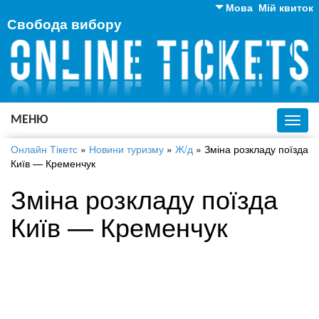
Мова
Мій квиток
Свобода вибору
Англійська
Російська
Українська
МЕНЮ
Toggl
navig
Онлайн Тікетс
»
Новини туризму
»
Ж/д
»
Зміна розкладу поїзда
Київ — Кременчук
Зміна розкладу поїзда
Київ — Кременчук