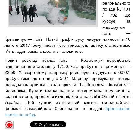
регіонального
поїзда № 791
/ 792, що
курсує за
маршрутом
Київ —
Кременчук — Київ. Новий графік руху набуде чинності з 10
лютого 2017 року, після чого тривалість шляху становитиме
п'ять годин замість шести з половиною.
Новий розклад поїзда Київ — Кременчук передбачає
відправлення з столиці у 17:50, час прибуття в Кременчук —
22:50. У зворотному напрямку рейс буде відбувати о 00:07,
прибуватиме до столиці о 5:07. Маршрут прямування поїзда
передбачає зупинки на станціях ім. Т. Шевченка, Знам'янка і
Користівка. Купити квитки на цей поїзд можна в купейні та
сидячі вагони, продаж квитків відкрито на сайті Онлайн Тікетс
Україна. Щоб купити залізничний квиток, скористайтесь
формою самостійного бронювання в розділі
Бронювання
квитків на поїзд
.