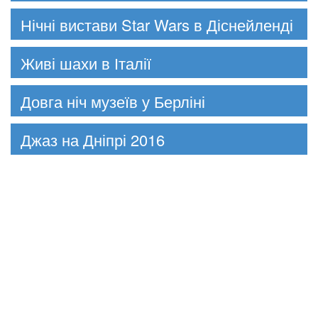
Нічні вистави Star Wars в Діснейленді
Живі шахи в Італії
Довга ніч музеїв у Берліні
Джаз на Дніпрі 2016