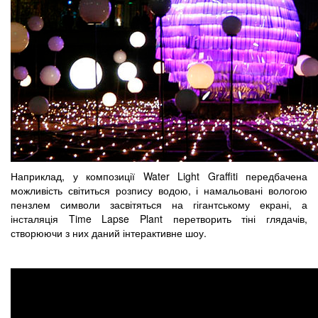
Наприклад, у композиції Water Light Graffiti передбачена
можливість світиться розпису водою, і намальовані вологою
пензлем символи засвітяться на гігантському екрані, а
інсталяція Time Lapse Plant перетворить тіні глядачів,
створюючи з них даний інтерактивне шоу.