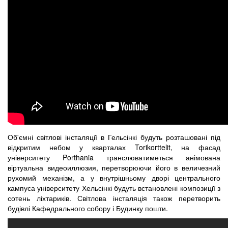
Об'ємні світлові інсталяції в Гельсінкі будуть розташовані під
відкритим небом у кварталах Torikorttelit, на фасад
університету Porthania транслюватиметься анімована
віртуальна видеоиллюзия, перетворюючи його в величезний
рухомий механізм, а у внутрішньому дворі центрального
кампуса університету Хельсінкі будуть встановлені композиції з
сотень ліхтариків. Світлова інсталяція також перетворить
будівлі Кафедрального собору і Будинку пошти.