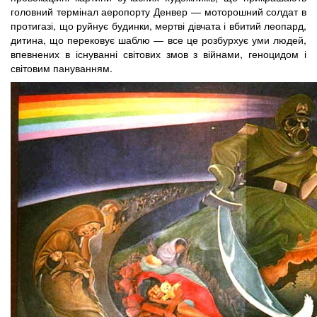
головний термінал аеропорту Денвер — моторошний солдат в
протигазі, що руйнує будинки, мертві дівчата і вбитий леопард,
дитина, що перековує шаблю — все це розбурхує уми людей,
впевнених в існуванні світових змов з війнами, геноцидом і
світовим пануванням.