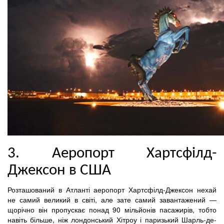
3. Аеропорт Хартсфілд-
Джексон в США
Розташований в Атланті аеропорт Хартсфілд-Джексон нехай
не самий великий в світі, але зате самий завантажений —
щорічно він пропускає понад 90 мільйонів пасажирів, тобто
навіть більше, ніж лондонський Хітроу і паризький Шарль-де-