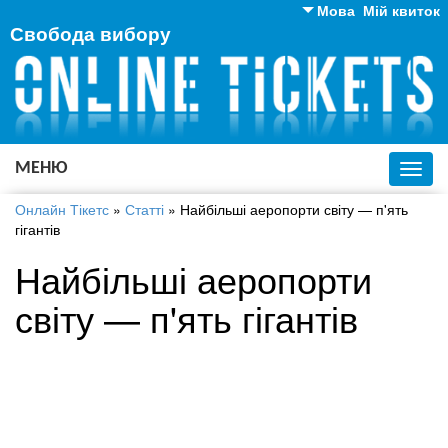
Мова
Мій квиток
Свобода вибору
Англійська
Російська
Українська
МЕНЮ
Toggl
navig
Онлайн Тікетс
»
Статті
»
Найбільші аеропорти світу — п'ять
гігантів
Найбільші аеропорти
світу — п'ять гігантів