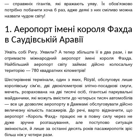
— справжніх гігантів, які вражають уяву. Їх обов'язково
потрібно побачити хоча б раз, адже деякі з них сміливо можна
назвати чудом світу!
1. Аеропорт імені короля Фахда
в Саудівській Аравії
Уявіть собі Ригу. Уявили? А тепер збільште її в два рази, і ви
отримаєте міжнародний аеропорт імені короля Фахда.
Найбільший аеропорт світу займає дійсно колосальну
територію — 780 квадратних кілометрів!
Шестирівневі термінали, один з яких, Royal, обслуговує лише
королівську сім'ю, дві двокілометрові злітно-посадкові смуги,
мечеть, розрахована на дві тисячі осіб, гігантські паркувальні
майданчики, які можуть вмістити до чотирьох тисяч автомобілів
— все це дозволяє аеропорту в Даммамі обслуговувати дійсно
величезну кількість пасажирів. До речі, варто відзначити, що
аеропорт «Король Фахд» працює не в повну силу через не
дуже зручне розташування, але поступово ситуація
змінюється, й лише за останні десять років пасажиропотік зріс
більш ніж у чотири рази.