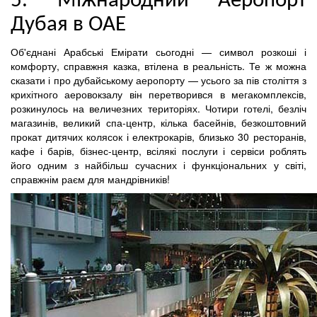
5. Міжнародний Аеропорт
Дубая в ОАЕ
Об'єднані Арабські Емірати сьогодні — символ розкоші і
комфорту, справжня казка, втілена в реальність. Те ж можна
сказати і про дубайському аеропорту — усього за пів століття з
крихітного аеровокзалу він перетворився в мегакомплексів,
розкинулось на величезних територіях. Чотири готелі, безліч
магазинів, великий спа-центр, кілька басейнів, безкоштовний
прокат дитячих колясок і електрокарів, близько 30 ресторанів,
кафе і барів, бізнес-центр, всілякі послуги і сервіси роблять
його одним з найбільш сучасних і функціональних у світі,
справжнім раєм для мандрівників!