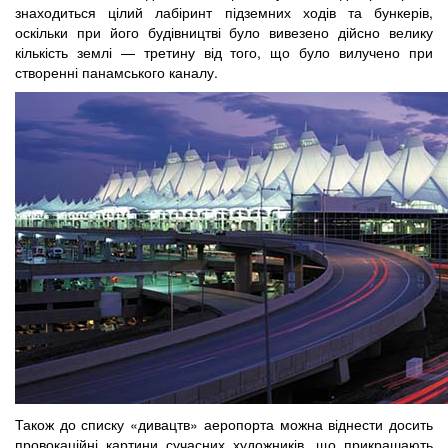
знаходиться цілий лабіринт підземних ходів та бункерів,
оскільки при його будівництві було вивезено дійсно велику
кількість землі — третину від того, що було вилучено при
створенні панамського каналу.
Також до списку «дивацтв» аеропорта можна віднести досить
провокаційні картини сучасних художників, що прикрашають