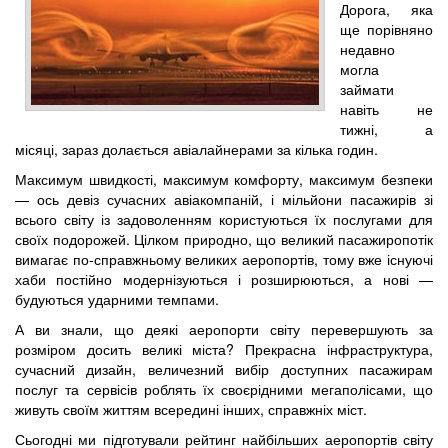
Дорога, яка
ще порівняно
недавно
могла
займати
навіть не
тижні, а
місяці, зараз долається авіалайнерами за кілька годин.
Максимум швидкості, максимум комфорту, максимум безпеки
— ось девіз сучасних авіакомпаній, і мільйони пасажирів зі
всього світу із задоволенням користуються їх послугами для
своїх подорожей. Цілком природно, що великий пасажиропотік
вимагає по-справжньому великих аеропортів, тому вже існуючі
хаби постійно модернізуються і розширюються, а нові —
будуються ударними темпами.
А ви знали, що деякі аеропорти світу перевершують за
розміром досить великі міста? Прекрасна інфраструктура,
сучасний дизайн, величезний вибір доступних пасажирам
послуг та сервісів роблять їх своєрідними мегаполісами, що
живуть своїм життям всередині інших, справжніх міст.
Сьогодні ми підготували рейтинг найбільших аеропортів світу