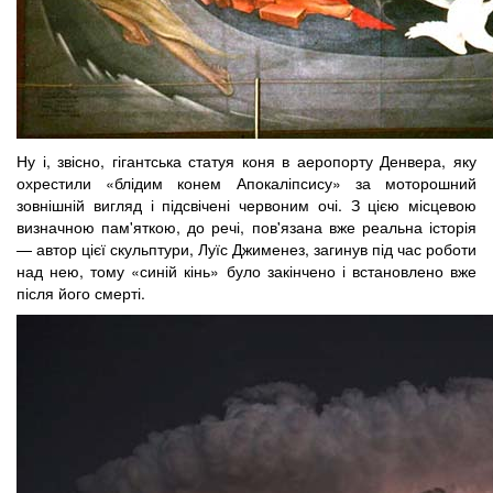
Ну і, звісно, гігантська статуя коня в аеропорту Денвера, яку
охрестили «блідим конем Апокаліпсису» за моторошний
зовнішній вигляд і підсвічені червоним очі. З цією місцевою
визначною пам'яткою, до речі, пов'язана вже реальна історія
— автор цієї скульптури, Луїс Джименез, загинув під час роботи
над нею, тому «синій кінь» було закінчено і встановлено вже
після його смерті.