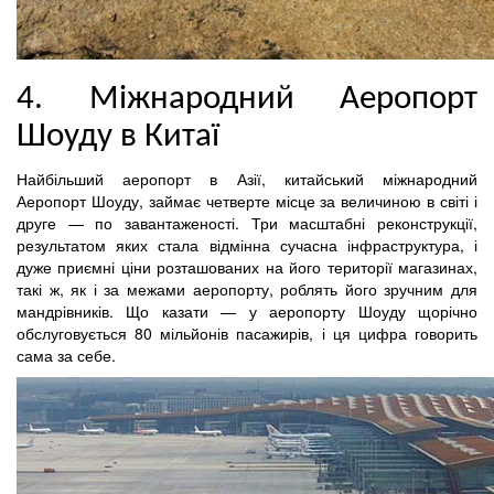
4. Міжнародний Аеропорт
Шоуду в Китаї
Найбільший аеропорт в Азії, китайський міжнародний
Аеропорт Шоуду, займає четверте місце за величиною в світі і
друге — по завантаженості. Три масштабні реконструкції,
результатом яких стала відмінна сучасна інфраструктура, і
дуже приємні ціни розташованих на його території магазинах,
такі ж, як і за межами аеропорту, роблять його зручним для
мандрівників. Що казати — у аеропорту Шоуду щорічно
обслуговується 80 мільйонів пасажирів, і ця цифра говорить
сама за себе.