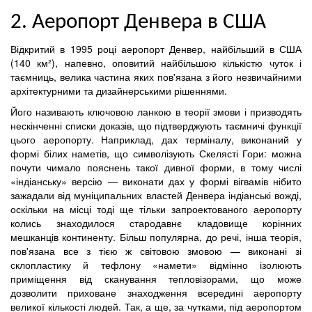
2. Аеропорт Денвера в США
Відкритий в 1995 році аеропорт Денвер, найбільший в США
(140 км²), напевно, оповитий найбільшою кількістю чуток і
таємниць, велика частина яких пов'язана з його незвичайними
архітектурними та дизайнерськими рішеннями.
Його називають ключовою ланкою в теорії змови і призводять
нескінченні списки доказів, що підтверджують таємничі функції
цього аеропорту. Наприклад, дах терміналу, виконаний у
формі білих наметів, що символізують Скелясті Гори: можна
почути чимало пояснень такої дивної форми, в тому числі
«індіанську» версію — виконати дах у формі вігвамів нібито
зажадали від муніципальних властей Денвера індіанські вожді,
оскільки на місці тоді ще тільки запроектованого аеропорту
колись знаходилося стародавнє кладовище корінних
мешканців континенту. Більш популярна, до речі, інша теорія,
пов'язана все з тією ж світовою змовою — виконані зі
склопластику й тефлону «намети» відмінно ізолюють
приміщення від сканування тепловізорами, що може
дозволити приховане знаходження всередині аеропорту
великої кількості людей. Так, а ще, за чутками, під аеропортом