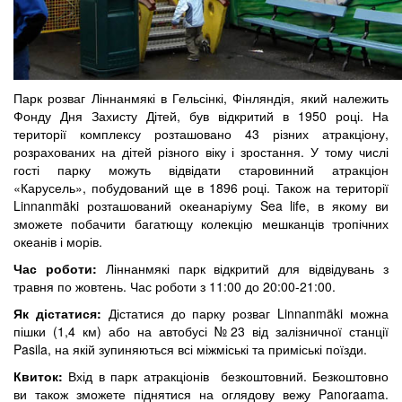
Парк розваг Ліннанмякі в Гельсінкі, Фінляндія, який належить
Фонду Дня Захисту Дітей, був відкритий в 1950 році. На
території комплексу розташовано 43 різних атракціону,
розрахованих на дітей різного віку і зростання. У тому числі
гості парку можуть відвідати старовинний атракціон
«Карусель», побудований ще в 1896 році. Також на території
Linnanmäki розташований океанаріуму Sea life, в якому ви
зможете побачити багатющу колекцію мешканців тропічних
океанів і морів.
Час роботи:
Ліннанмякі парк відкритий для відвідувань з
травня по жовтень. Час роботи з 11:00 до 20:00-21:00.
Як дістатися:
Дістатися до парку розваг Linnanmäki можна
пішки (1,4 км) або на автобусі №23 від залізничної станції
Pasila, на якій зупиняються всі міжміські та приміські поїзди.
Квиток:
Вхід в парк атракціонів безкоштовний. Безкоштовно
ви також зможете піднятися на оглядову вежу Panoraama.