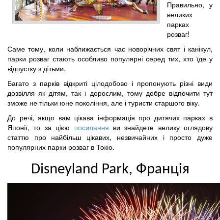
Правильно, у
великих
парках
розваг!
Саме тому, коли наближається час новорічних свят і канікул,
парки розваг стають особливо популярні серед тих, хто їде у
відпустку з дітьми.
Багато з парків відкриті цілодобово і пропонують різні види
дозвілля як дітям, так і дорослим, тому добре відпочити тут
зможе не тільки юне покоління, але і туристи старшого віку.
До речі, якщо вам цікава інформація про дитячих парках в
Японії, то за цією
посилання
ви знайдете велику оглядову
статтю про найбільш цікавих, незвичайних і просто дуже
популярних парки розваг в Токіо.
Disneyland Park, Франція