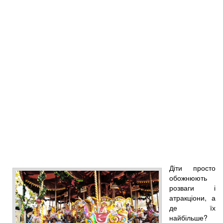
Діти просто
обожнюють
розваги і
атракціони, а
де їх
найбільше?