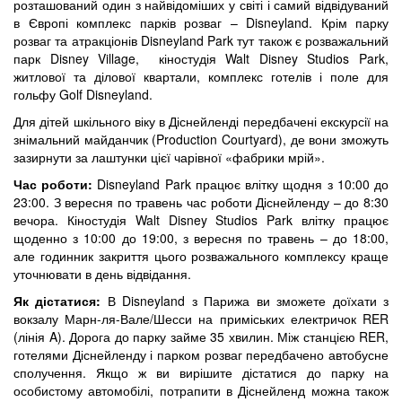
розташований один з найвідоміших у світі і самий відвідуваний
в Європі комплекс парків розваг – Disneyland. Крім парку
розваг та атракціонів Disneyland Park тут також є розважальний
парк Disney Village, кіностудія Walt Disney Studios Park,
житлової та ділової квартали, комплекс готелів і поле для
гольфу Golf Disneyland.
Для дітей шкільного віку в Діснейленді передбачені екскурсії на
знімальний майданчик (Production Courtyard), де вони зможуть
зазирнути за лаштунки цієї чарівної «фабрики мрій».
Час роботи:
Disneyland Park працює влітку щодня з 10:00 до
23:00. З вересня по травень час роботи Діснейленду – до 8:30
вечора. Кіностудія Walt Disney Studios Park влітку працює
щоденно з 10:00 до 19:00, з вересня по травень – до 18:00,
але годинник закриття цього розважального комплексу краще
уточнювати в день відвідання.
Як дістатися:
В Disneyland з Парижа ви зможете доїхати з
вокзалу Марн-ля-Вале/Шесси на приміських електричок RER
(лінія A). Дорога до парку займе 35 хвилин. Між станцією RER,
готелями Діснейленду і парком розваг передбачено автобусне
сполучення. Якщо ж ви вирішите дістатися до парку на
особистому автомобілі, потрапити в Діснейленд можна також