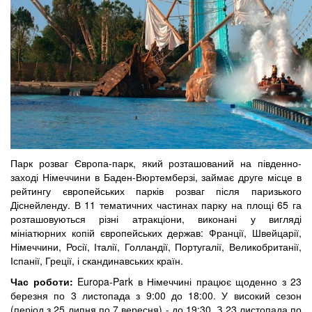
Парк розваг Європа-парк, який розташований на південно-
заході Німеччини в Баден-Вюртемберзі, займає друге місце в
рейтингу європейських парків розваг після паризького
Діснейленду. В 11 тематичних частинах парку на площі 65 га
розташовуються різні атракціони, виконані у вигляді
мініатюрних копій європейських держав: Франції, Швейцарії,
Німеччини, Росії, Італії, Голландії, Португалії, Великобританії,
Іспанії, Греції, і скандинавських країн.
Час роботи:
Europa-Park в Німеччині працює щоденно з 23
березня по 3 листопада з 9:00 до 18:00. У високий сезон
(період з 25 липня по 7 вересня) - до 19:30. З 23 листопада по