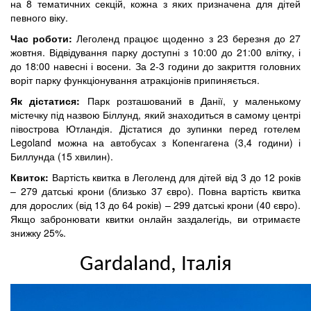
на 8 тематичних секцій, кожна з яких призначена для дітей
певного віку.
Час роботи:
Леголенд працює щоденно з 23 березня до 27
жовтня. Відвідування парку доступні з 10:00 до 21:00 влітку, і
до 18:00 навесні і восени. За 2-3 години до закриття головних
воріт парку функціонування атракціонів припиняється.
Як дістатися:
Парк розташований в Данії, у маленькому
містечку під назвою Біллунд, який знаходиться в самому центрі
півострова Ютландія. Дістатися до зупинки перед готелем
Legoland можна на автобусах з Копенгагена (3,4 години) і
Биллунда (15 хвилин).
Квиток:
Вартість квитка в Леголенд для дітей від 3 до 12 років
– 279 датські крони (близько 37 євро). Повна вартість квитка
для дорослих (від 13 до 64 років) – 299 датські крони (40 євро).
Якщо забронювати квитки онлайн заздалегідь, ви отримаєте
знижку 25%.
Gardaland, Італія