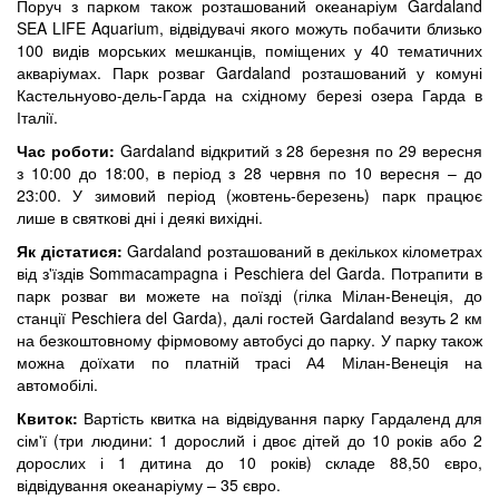
Поруч з парком також розташований океанаріум Gardaland
SEA LIFE Aquarium, відвідувачі якого можуть побачити близько
100 видів морських мешканців, поміщених у 40 тематичних
акваріумах. Парк розваг Gardaland розташований у комуні
Кастельнуово-дель-Гарда на східному березі озера Гарда в
Італії.
Час роботи:
Gardaland відкритий з 28 березня по 29 вересня
з 10:00 до 18:00, в період з 28 червня по 10 вересня – до
23:00. У зимовий період (жовтень-березень) парк працює
лише в святкові дні і деякі вихідні.
Як дістатися:
Gardaland розташований в декількох кілометрах
від з'їздів Sommacampagna і Peschiera del Garda. Потрапити в
парк розваг ви можете на поїзді (гілка Мілан-Венеція, до
станції Peschiera del Garda), далі гостей Gardaland везуть 2 км
на безкоштовному фірмовому автобусі до парку. У парку також
можна доїхати по платній трасі А4 Мілан-Венеція на
автомобілі.
Квиток:
Вартість квитка на відвідування парку Гардаленд для
сім'ї (три людини: 1 дорослий і двоє дітей до 10 років або 2
дорослих і 1 дитина до 10 років) складе 88,50 євро,
відвідування океанаріуму – 35 євро.