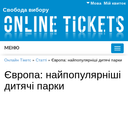
Мова
Мій квиток
Свобода вибору
Англійська
Російська
Українська
МЕНЮ
Toggl
navig
Онлайн Тікетс
»
Статті
»
Європа: найпопулярніші дитячі парки
Європа: найпопулярніші
дитячі парки