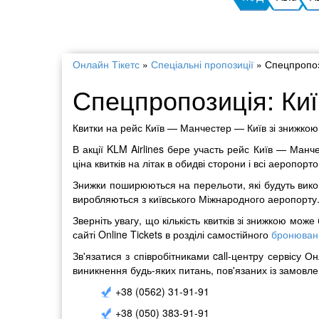
Онлайн Тікетс
»
Спеціальні пропозиції
»
Спецпропоз
Спецпропозиція: Киї
Квитки на рейс Київ — Манчестер — Київ зі знижкою: 
В акції KLM Airlines бере участь рейс Київ — Манче
ціна квитків на літак в обидві сторони і всі аеропорто
Знижки поширюються на перельоти, які будуть викон
виробляються з київського Міжнародного аеропорту
Зверніть увагу, що кількість квитків зі знижкою мо
сайті Online Tickets в розділі самостійного
бронюванн
Зв'язатися з співробітниками call-центру сервісу О
виникнення будь-яких питань, пов'язаних із замовл
+38 (0562) 31-91-91
+38 (050) 383-91-91