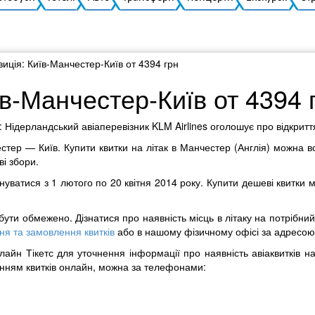
иція: Київ-Манчестер-Київ от 4394 грн
в-Манчестер-Київ от 4394 
Нідерландський авіаперевізник KLM Airlines оголошує про відкриття 
стер — Київ. Купити квитки на літак в Манчестер (Англія) можна в
ві збори.
уватися з 1 лютого по 20 квітня 2014 року. Купити дешеві квитки м
.
же бути обмежено. Дізнатися про наявність місць в літаку на потрібн
я та замовлення квитків
або в нашому фізичному офісі за адресою: 
нлайн Тікетс для уточнення інформації про наявність авіаквитків н
енням квитків онлайн, можна за телефонами: