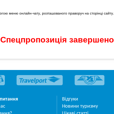
гою меню онлайн-чату, розташованого праворуч на сторінці сайту. 
Спецпропозиція завершено
 питання
Відгуки
нас
Новини туризму
ання?
Цікаві статті