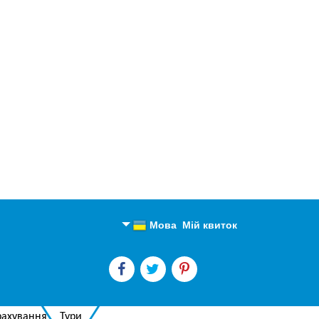
Мова
Мій квиток
Англійська
Російська
рахування
Тури