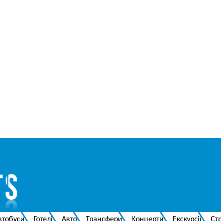
втобуси
Готелі
Авто
Трансфери
Концерти
Екскурсії
Ст