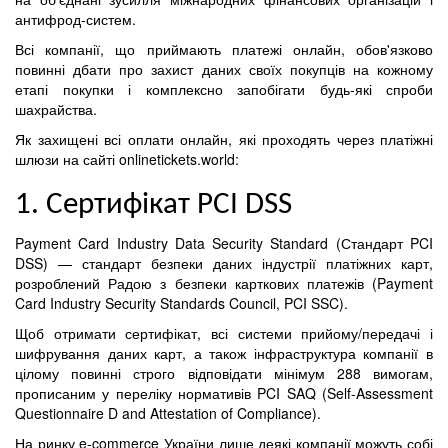
антифрод-систем.
Всі компанії, що приймають платежі онлайн, обов'язково
повинні дбати про захист даних своїх покупців на кожному
етапі покупки і комплексно запобігати будь-які спроби
шахрайства.
Як захищені всі оплати онлайн, які проходять через платіжні
шлюзи на сайті onlinetickets.world:
1. Сертифікат PCI DSS
Payment Card Industry Data Security Standard (Стандарт PCI
DSS) — стандарт безпеки даних індустрії платіжних карт,
розроблений Радою з безпеки карткових платежів (Payment
Card Industry Security Standards Council, PCI SSC).
Щоб отримати сертифікат, всі системи прийому/передачі і
шифрування даних карт, а також інфраструктура компанії в
цілому повинні строго відповідати мінімум 288 вимогам,
прописаним у переліку нормативів PCI SAQ (Self-Assessment
Questionnaire D and Attestation of Compliance).
На ринку e-commerce України лише деякі компанії можуть собі