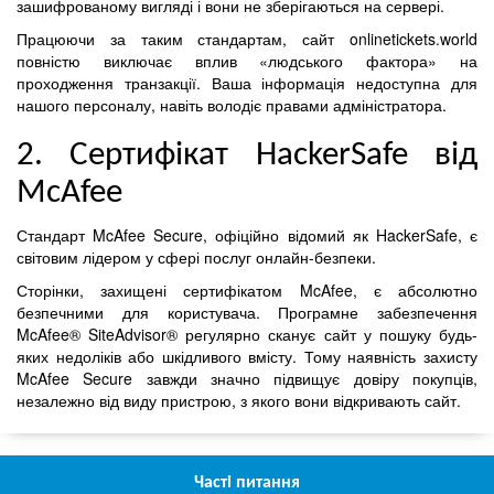
зашифрованому вигляді і вони не зберігаються на сервері.
Працюючи за таким стандартам, сайт onlinetickets.world
повністю виключає вплив «людського фактора» на
проходження транзакції. Ваша інформація недоступна для
нашого персоналу, навіть володіє правами адміністратора.
2. Сертифікат HackerSafe від
McAfee
Стандарт McAfee Secure, офіційно відомий як HackerSafe, є
світовим лідером у сфері послуг онлайн-безпеки.
Сторінки, захищені сертифікатом McAfee, є абсолютно
безпечними для користувача. Програмне забезпечення
McAfee® SiteAdvisor® регулярно сканує сайт у пошуку будь-
яких недоліків або шкідливого вмісту. Тому наявність захисту
McAfee Secure завжди значно підвищує довіру покупців,
незалежно від виду пристрою, з якого вони відкривають сайт.
Часті питання