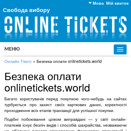
Мова
Мій квиток
Свобода вибору
Англійська
Російська
Українська
МЕНЮ
Toggl
navig
Онлайн Тікетс
»
Безпека оплати onlinetickets.world
Безпека оплати
onlinetickets.world
Багато користувачів перед покупкою чого-небудь на сайтах
турбуються про захист своїх карткових даних, коректності
проходження всіх етапів транзакції для успішної покупки.
Подібні побоювання цілком виправдані — у світі онлайн-
платежів існує безліч видів і способів шахрайства, незважаючи
на об'єднані зусилля міжнародних фінансових організацій і