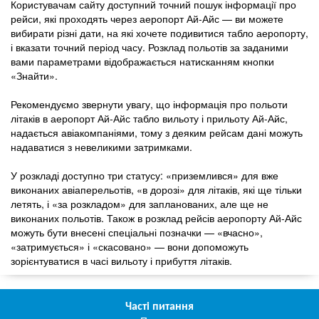
Користувачам сайту доступний точний пошук інформації про
рейси, які проходять через аеропорт Ай-Айс — ви можете
вибирати різні дати, на які хочете подивитися табло аеропорту,
і вказати точний період часу. Розклад польотів за заданими
вами параметрами відображається натисканням кнопки
«Знайти».
Рекомендуємо звернути увагу, що інформація про польоти
літаків в аеропорт Ай-Айс табло вильоту і прильоту Ай-Айс,
надається авіакомпаніями, тому з деяким рейсам дані можуть
надаватися з невеликими затримками.
У розкладі доступно три статусу: «приземлився» для вже
виконаних авіаперельотів, «в дорозі» для літаків, які ще тільки
летять, і «за розкладом» для запланованих, але ще не
виконаних польотів. Також в розклад рейсів аеропорту Ай-Айс
можуть бути внесені спеціальні позначки — «вчасно»,
«затримується» і «скасовано» — вони допоможуть
зорієнтуватися в часі вильоту і прибуття літаків.
Часті питання