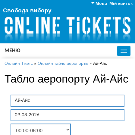
Мова
Мій квиток
Свобода вибору
Англійська
Російська
Українська
МЕНЮ
Toggl
navig
Онлайн Тікетс
»
Онлайн табло аеропортів
»
Ай-Айс
Табло аеропорту Ай-Айс