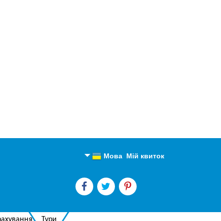
Мова
Мій квиток
Англійська
Російська
рахування
Тури