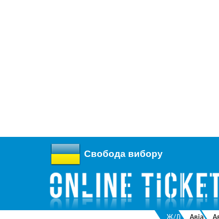
Свобода вибору
Ж/Д
Авіа
А