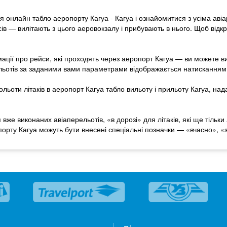
я онлайн табло аеропорту Кагуа - Кагуа і ознайомитися з усіма авіа
ів — вилітають з цього аеровокзалу і прибувають в нього. Щоб відкр
ції про рейси, які проходять через аеропорт Кагуа — ви можете виб
польотів за заданими вами параметрами відображається натисканням
ьоти літаків в аеропорт Кагуа табло вильоту і прильоту Кагуа, над
вже виконаних авіаперельотів, «в дорозі» для літаків, які ще тільк
опорту Кагуа можуть бути внесені спеціальні позначки — «вчасно»,