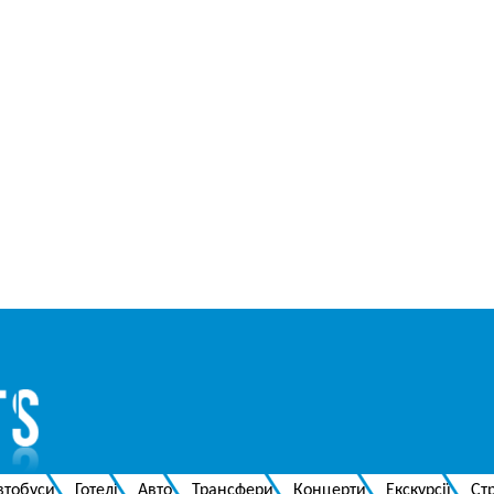
втобуси
Готелі
Авто
Трансфери
Концерти
Екскурсії
Ст