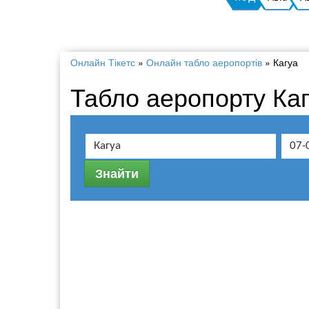
Онлайн Тікетс
»
Онлайн табло аеропортів
»
Кагуа
Табло аеропорту Ка