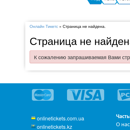
Онлайн Тикетс
»
Страница не найдена.
Страница не найден
К сожалению запрашиваемая Вами стр
Част
onlinetickets.com.ua
О нас
onlinetickets.kz