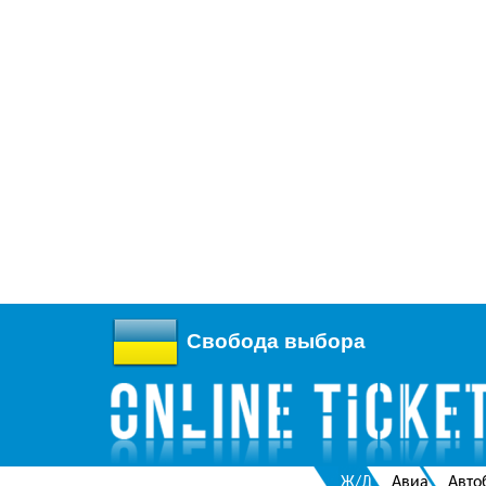
Свобода выбора
Ж/Д
Авиа
Авто