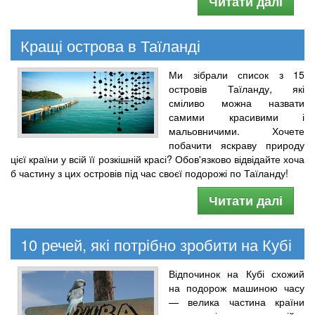
Читати далі
Кращі острова в Таїланді
Ми зібрали список з 15
островів Таїланду, які
сміливо можна назвати
самими красивими і
мальовничими. Хочете
побачити яскраву природу
цієї країни у всій її розкішній красі? Обов'язково відвідайте хоча
б частину з цих островів під час своєї подорожі по Таїланду!
Читати далі
10 речей, які потрібно зробити на Кубі
Відпочинок на Кубі схожий
на подорож машиною часу
— велика частина країни