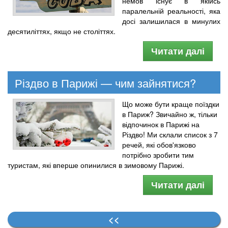
немов існує в якійсь
паралельній реальності, яка
досі залишилася в минулих
десятиліттях, якщо не століттях.
Читати далі
Різдво в Парижі — чим зайнятися?
Що може бути краще поїздки
в Париж? Звичайно ж, тільки
відпочинок в Парижі на
Різдво! Ми склали список з 7
речей, які обов'язково
потрібно зробити тим
туристам, які вперше опинилися в зимовому Парижі.
Читати далі
<<