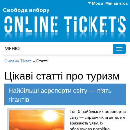
Мова
Мій квиток
Свобода вибору
Англійська
Російська
Українська
МЕНЮ
Toggl
navig
Онлайн Тікетс
»
Статті
Цікаві статті про туризм
Найбільші аеропорти світу — п'ять
гігантів
Топ-5 найбільших аеропортів
світу — справжніх гігантів, які
вражають уяву. Їх
обов'язково потрібно