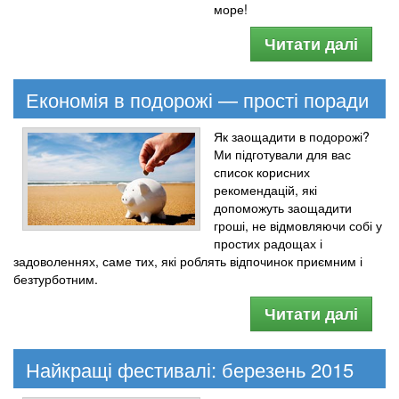
море!
Читати далі
Економія в подорожі — прості поради
Як заощадити в подорожі?
Ми підготували для вас
список корисних
рекомендацій, які
допоможуть заощадити
гроші, не відмовляючи собі у
простих радощах і
задоволеннях, саме тих, які роблять відпочинок приємним і
безтурботним.
Читати далі
Найкращі фестивалі: березень 2015