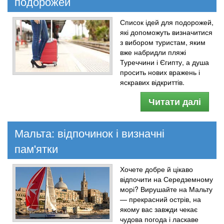
подорожей
Список ідей для подорожей,
які допоможуть визначитися
з вибором туристам, яким
вже набридли пляжі
Туреччини і Єгипту, а душа
просить нових вражень і
яскравих відкриттів.
Читати далі
Мальта: відпочинок і визначні
пам'ятки
Хочете добре й цікаво
відпочити на Середземному
морі? Вирушайте на Мальту
— прекрасний острів, на
якому вас завжди чекає
чудова погода і ласкаве