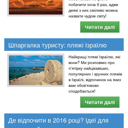
побачити хоча б раз, адже
деякі з них сміливо можна
назвати чудом світу!
Читати далі
Шпаргалка туристу: пляжі Ізраїлю
Найкращі пляжі Ізраїлю, які
вони? Ми розповімо про
п'ятірку найцікавіших,
популярних і зручних пляжів
в Ізраїлі, відпочинок на яких
вам обов'язково
сподобається!
Читати далі
Де відпочити в 2016 році? Ідеї для